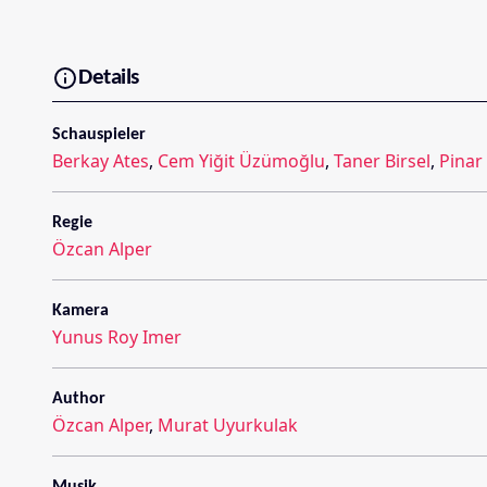
Details
Schauspieler
Berkay Ates
,
Cem Yiğit Üzümoğlu
,
Taner Birsel
,
Pinar
Regie
Özcan Alper
Kamera
Yunus Roy Imer
Author
Özcan Alper
,
Murat Uyurkulak
Musik