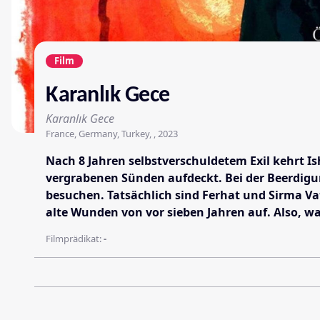
Film
Karanlık Gece
Karanlık Gece
France, Germany, Turkey, , 2023
Nach 8 Jahren selbstverschuldetem Exil kehrt Is
vergrabenen Sünden aufdeckt. Bei der Beerdigun
besuchen. Tatsächlich sind Ferhat und Sirma Va
alte Wunden von vor sieben Jahren auf. Also, was
Filmprädikat:
-