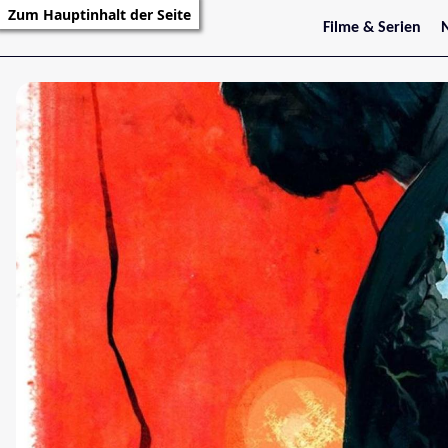
Zum Hauptinhalt der Seite
Filme & Serien
Trailer
S
Kritiken
S
Filmarchiv
Serienarchiv