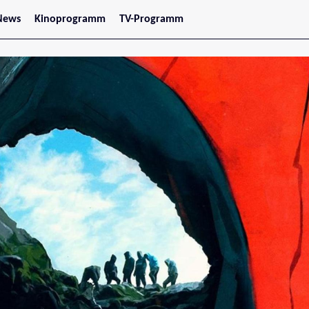
News
Kinoprogramm
TV-Programm
tars
Jetzt im Kino
treaming
Demnächst im Kino
Wien
Niederösterreich
Oberösterreich
Steiermark
Burgenland
Kärnten
Salzburg
Tirol
Vorarlberg