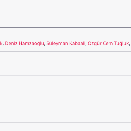
ik
,
Deniz Hamzaoğlu
,
Süleyman Kabaali
,
Özgür Cem Tuğluk