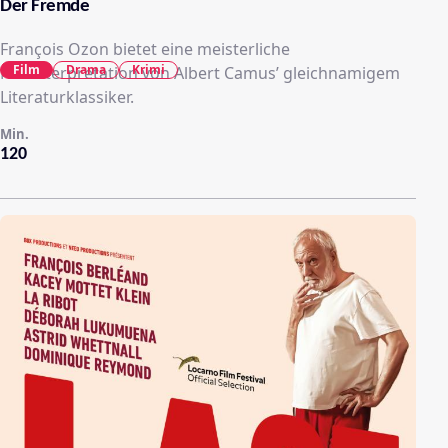
Der Fremde
François Ozon bietet eine meisterliche
Film
Drama
Krimi
Neuinterpretation von Albert Camus’ gleichnamigem
Literaturklassiker.
Min.
120