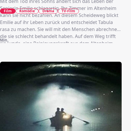
Mit dem Tod ihres Sohns ändert sich das Leben der
Seniorin Emilie schlagartig. Ihr Zimmer im Altenheim
Film
Komödie
Drama
TV-Film
kann sie nicht bezahlen. An diesem Scheideweg blickt
Emilie auf ihr Leben zurück und entscheidet Tabula
rasa zu machen. Sie will mit den Menschen abrechnen,
die sie schlecht behandelt haben. Auf dem Weg trifft
Min.
sie Lynda, eine Reinigungskraft aus dem Altenheim,
die sich entscheidet Emilie zu begleiten. Im zweiten
Gang und mit eingeschalteten Scheibenwischern geht
es im gemieteten Citroën durch das nordfranzösische
Städtchen auf einen wilden Rachefeldzug. Doch bald
hängt den beiden „Racheengeln“ das Ermittlerduo
Valérie und Yann an den Versen …