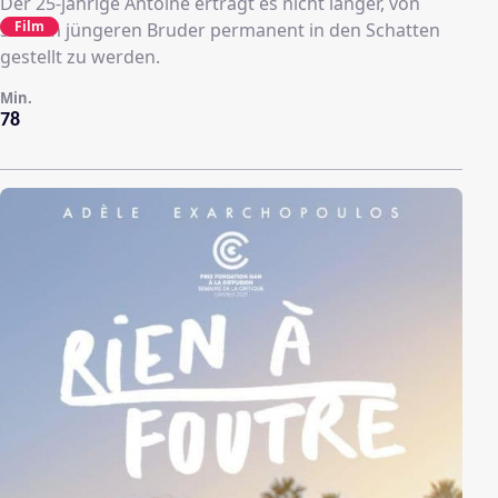
Der 25-jährige Antoine erträgt es nicht länger, von
Film
seinem jüngeren Bruder permanent in den Schatten
gestellt zu werden.
Min.
78