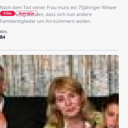
Nach dem Tod seiner Frau muss ein 75jähriger Witwer
Film
Komödie
damit fertig werden, dass sich nun andere
Familienitglieder um ihn kümmern wollen.
Min.
84