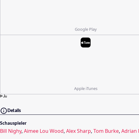
Google Play
Apple iTunes
Details
Schauspieler
Bill Nighy
,
Aimee Lou Wood
,
Alex Sharp
,
Tom Burke
,
Adrian 