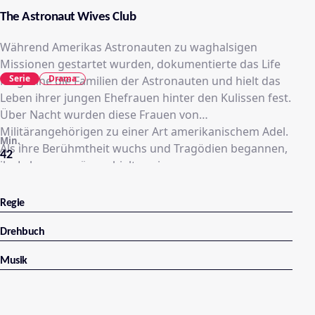
The Astronaut Wives Club
Während Amerikas Astronauten zu waghalsigen
Missionen gestartet wurden, dokumentierte das Life
Serie
Drama
Magazine die Familien der Astronauten und hielt das
Leben ihrer jungen Ehefrauen hinter den Kulissen fest.
Über Nacht wurden diese Frauen von
Militärangehörigen zu einer Art amerikanischem Adel.
Min.
Als ihre Berühmtheit wuchs und Tragödien begannen,
42
ihr Leben zu prägen, hielten sie zusammen.
Regie
Drehbuch
Musik