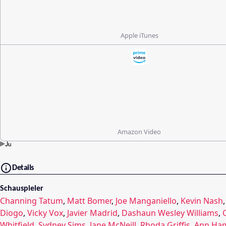
Apple iTunes
Amazon Video
Details
Schauspieler
Channing Tatum
,
Matt Bomer
,
Joe Manganiello
,
Kevin Nash
Diogo
,
Vicky Vox
,
Javier Madrid
,
Dashaun Wesley Williams
,
Whitfield
,
Sydney Sims
,
Jane McNeill
,
Rhoda Griffis
,
Ann Ham