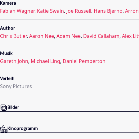
Kamera
Fabian Wagner
,
Katie Swain
,
Joe Russell
,
Hans Bjerno
,
Arro
Author
Chris Butler
,
Aaron Nee
,
Adam Nee
,
David Callaham
,
Alex Li
Musik
Gareth John
,
Michael Ling
,
Daniel Pemberton
Verleih
Sony Pictures
Bilder
Kinoprogramm