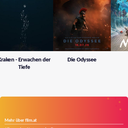
Kraken - Erwachen der
Die Odyssee
Tiefe
Mehr über film.at