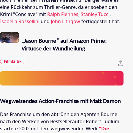
noch in einer sehr
frühen Phase
. Für Berger wäre es
eine Rückkehr zum Thriller-Genre, da er soeben den
Krimi "Conclave" mit
Ralph Fiennes
,
Stanley Tucci
,
Isabella Rossellini
und
John Lithgow
fertiggestellt hat.
„Jason Bourne“ auf Amazon Prime:
Virtuose der Wundheilung
Filmkritik
Wegweisendes Action-Franchise mit Matt Damon
Das Franchise um den abtrünnigen Agenten Bourne
nach den Werken von Bestsellerautor Robert Ludlum
startete 2002 mit dem wegweisenden Werk
"Die