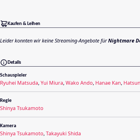
Kaufen & Leihen
Leider konnten wir keine Streaming-Angebote für
Nightmare De
Details
Schauspieler
Ryuhei Matsuda
,
Yui Miura
,
Wako Ando
,
Hanae Kan
,
Hatsu
Regie
Shinya Tsukamoto
Kamera
Shinya Tsukamoto
,
Takayuki Shida