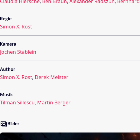
Claudia Hiersche
,
Ben Braun
,
Alexander Radszun
,
Bernhard 
Regie
Simon X. Rost
Kamera
Jochen Stäblein
Author
Simon X. Rost
,
Derek Meister
Musik
Tilman Sillescu
,
Martin Berger
Bilder