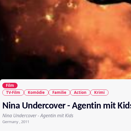
Film
TV-Film
Komödie
Familie
Action
Krimi
Nina Undercover - Agentin mit Kid
Nina Undercover - Agentin mit Kids
Germany , 2011