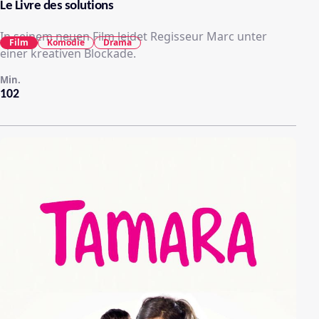
Le Livre des solutions
In seinem neuen Film leidet Regisseur Marc unter
Film
Komödie
Drama
einer kreativen Blockade.
Min.
102