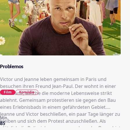
Problemos
Victor und Jeanne leben gemeinsam in Paris und
besuchen ihren Freund Jean-Paul. Der wohnt in einer
Film
Komödie
Kommune, welche die moderne Lebensweise strikt
ablehnt. Gemeinsam protestieren sie gegen den Bau
eines Erlebnisbads in einem gefährdeten Gebiet.
Jeanne und Victor beschließen, ein paar Tage länger zu
Min.
bleiben und sich dem Protest anzuschließen. Als
85
plötzlich die Polizeiabsperrung rund um das Baugebiet