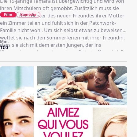
Die 15-jährige Tamara ist übergewichtig und wird von
ihren Mitschülern oft gemobbt. Zusätzlich muss sie
Film
Komödie
sich mit der Tochter des neuen Freundes ihrer Mutter
ein Zimmer teilen und fühlt sich in der Patchwork-
Familie nicht wohl. Um sich selbst etwas zu beweisen,
wettet sie nach den Sommerferien mit ihrer Freundin,
Min.
dass sie sich mit dem ersten Jungen, der ins
103
Klassenzimmer kommt, zu einem Date treffen wird. Da
betritt ausgerechnet Diego den Raum und das Chaos
beginnt.