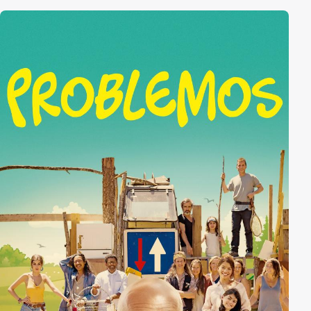
Ausstieg aus dem Leben, kriegt einen Wutanfall nach
dem nächsten. Und Romains Mutter erklärt, dass sie
die Scheidung will. Eines Tages findet Romain in
seinem Briefkasten eine Postkarte. Und am nächsten
Tag eine weitere, kleine Hinweise, an welchem Ort
nach Madeleine zu suchen ist.