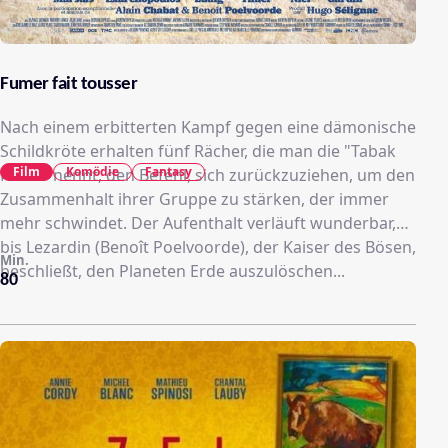
Fumer fait tousser
Nach einem erbitterten Kampf gegen eine dämonische
Schildkröte erhalten fünf Rächer, die man die "Tabak
Film
Komödie
Fantasy
Force" nennt, den Befehl, sich zurückzuziehen, um den
Zusammenhalt ihrer Gruppe zu stärken, der immer
mehr schwindet. Der Aufenthalt verläuft wunderbar,
bis Lezardin (Benoît Poelvoorde), der Kaiser des Bösen,
Min.
beschließt, den Planeten Erde auszulöschen...
80