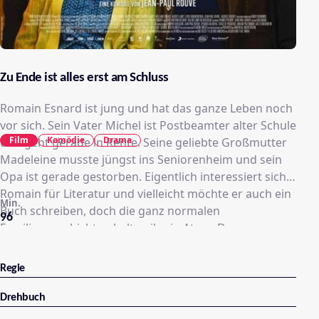
Zu Ende ist alles erst am Schluss
Romain Esnard ist jung und hat das ganze Leben noch
vor sich. Sein Vater Michel ist Postbeamter alter Schule
Film
Komödie
Drama
und geht gerade in Rente. Seine geliebte Großmutter
Madeleine musste jüngst ins Seniorenheim und sein
Opa ist gerade gestorben. Eigentlich interessiert sich
Romain für Literatur und vielleicht möchte er auch ein
Min.
Buch schreiben, doch die ganz normalen
96
Familiengeschichten halten ihn in Atem. Das
Seniorenheim findet Oma Madeleine so scheußlich,
dass sie urplötzlich Reißaus nimmt und spurlos
Regie
verschwindet. Familie Esnard, beziehungsweise das,
was von ihr übrig ist, gerät in noch größeren Aufruhr.
Drehbuch
Vater Michel, ohnehin konsterniert über den eigenen