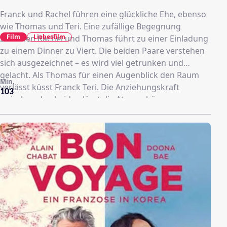
Franck und Rachel führen eine glückliche Ehe, ebenso
wie Thomas und Teri. Eine zufällige Begegnung
Film
Liebesfilm
zwischen Rachel und Thomas führt zu einer Einladung
zu einem Dinner zu Viert. Die beiden Paare verstehen
sich ausgezeichnet – es wird viel getrunken und
gelacht. Als Thomas für einen Augenblick den Raum
Min.
verlässt küsst Franck Teri. Die Anziehungskraft
103
zwischen den beiden lässt die Atmosphäre
buchstäblich knistern. Später am Abend macht Franck
keinen Hehl aus der Tatsache, dass er sich zu Teri
hingezogen fühlt. Doch statt der erwarteten
Eifersuchtsszene macht Rachel ihm den Vorschlag, die
beiden bald wieder zu sehen. Denn auch sie ist einem
erotischen Abenteuer mit Thomas nicht abgeneigt.
Einem erotischen Spiel zu Viert steht also nichts im
Wege.