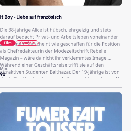
It Boy - Liebe auf französisch
Die 38-jährige Alice ist hübsch, ehrgeizig und stets
darauf bedacht Privat- und Arbeitsleben voneinander
Film
Komödie
zu trennen. Sie scheint wie geschaffen für die Position
als Chefredakteurin der Modezeitschrift Rebelle
Magazin – wäre da nicht ihr verklemmtes Image.
Während einer Geschäftsreise trifft sie auf den
Min.
attraktiven Studenten Balthazar. Der 19-Jährige ist von
90
der taffen Karrierefrau von Anfang an hin und weg. Als
ihre Kollegen davon Wind bekommen, fällt ihr prüdes
Image augenblicklich von ihr ab. Alice realisiert sofort,
dass Balthazar der Schlüssel für ihre Beförderung ist,
und täuscht eine Beziehung mit ihm vor. Doch kann se
seinem jugendlichen Charme wiederstehen?