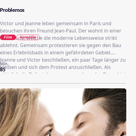
Problemos
Victor und Jeanne leben gemeinsam in Paris und
besuchen ihren Freund Jean-Paul. Der wohnt in einer
Film
Komödie
Kommune, welche die moderne Lebensweise strikt
ablehnt. Gemeinsam protestieren sie gegen den Bau
eines Erlebnisbads in einem gefährdeten Gebiet.
Jeanne und Victor beschließen, ein paar Tage länger zu
Min.
bleiben und sich dem Protest anzuschließen. Als
85
plötzlich die Polizeiabsperrung rund um das Baugebiet
verschwunden ist, vermuten sie zunächst, dass ihr
Protest erfolgreich war.