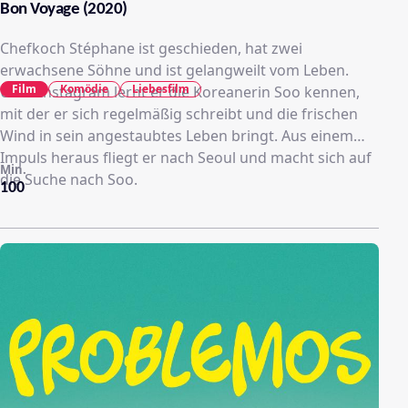
Bon Voyage (2020)
Chefkoch Stéphane ist geschieden, hat zwei
erwachsene Söhne und ist gelangweilt vom Leben.
Film
Komödie
Liebesfilm
Über Instagram lernt er die Koreanerin Soo kennen,
mit der er sich regelmäßig schreibt und die frischen
Wind in sein angestaubtes Leben bringt. Aus einem
Impuls heraus fliegt er nach Seoul und macht sich auf
Min.
die Suche nach Soo.
100