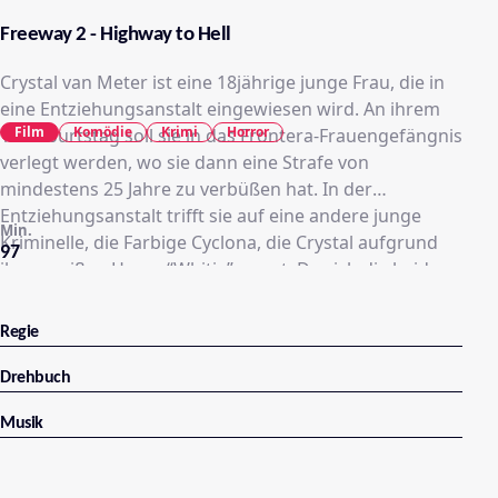
Freeway 2 - Highway to Hell
Crystal van Meter ist eine 18jährige junge Frau, die in
eine Entziehungsanstalt eingewiesen wird. An ihrem
Film
Komödie
Krimi
Horror
19.Geburtstag soll sie in das Frontera-Frauengefängnis
verlegt werden, wo sie dann eine Strafe von
mindestens 25 Jahre zu verbüßen hat. In der
Entziehungsanstalt trifft sie auf eine andere junge
Min.
Kriminelle, die Farbige Cyclona, die Crystal aufgrund
97
ihrer weißen Haare “Whitie” nennt. Da sich die beiden
ein Leben hinter Gittern nicht vorstellen können,
ergreifen sie die erstbeste Chance und fliehen
Regie
zusammen durch eine offene Stelle im Zaun. Ihr Ziel ist
Schwester Gomez, an die sich Cyclona nur noch ganz
Drehbuch
verschwommen erinnert und die angeblich in Mexiko
Musik
leben soll. Auf der Suche nach Schwester Gomez
stehlen und morden sie bis die beiden schließlich ihr
Ziel erreichen. Dort stellen sie fest, daß sich hinter