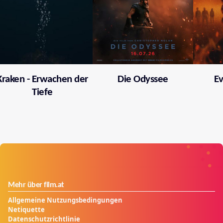
Kraken - Erwachen der
Die Odyssee
Ev
Tiefe
Mehr über film.at
Allgemeine Nutzungsbedingungen
Netiquette
Datenschutzrichtlinie