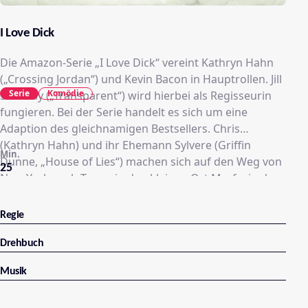
I Love Dick
Die Amazon-Serie „I Love Dick“ vereint Kathryn Hahn
(„Crossing Jordan“) und Kevin Bacon in Hauptrollen. Jill
Serie
Komödie
Soloway („Transparent“) wird hierbei als Regisseurin
fungieren. Bei der Serie handelt es sich um eine
Adaption des gleichnamigen Bestsellers. Chris
(Kathryn Hahn) und ihr Ehemann Sylvere (Griffin
Min.
Dunne, „House of Lies“) machen sich auf den Weg von
25
New York nach Texas, in den kleinen Ort Marfa, in dem
ein Künstlerinstitut jede Menge Freigeister anzieht.
Davon abgesehen wirkt es für sie, als ob sie im tiefsten
Regie
Süden gelandet sind. Dort hat Sylvere ein Stipendium
bei Dick (Kevin Bacon) erhalten, einem
Drehbuch
charismatischen Mann, der sich auch als Sektenführer
Musik
eignen würde. Die Ehe wird auf die Probe gestellt, als
sie eine schwierige Beziehung zu dem egozentrischen