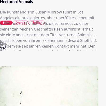
Nocturnal Animals
Die Kunsthändlerin Susan Morrow führt in Los
Angeles ein privilegiertes, aber unerfülltes Leben mit
Film
Drama
Thriller
ihrem neuen Ehemann. Als dieser erneut zu einer
seiner zahlreichen Geschäftsreisen aufbricht, erhält
sie ein Manuskript mit dem Titel Nocturnal Animals,
geschrieben von ihrem Ex-Ehemann Edward Sheffield,
Min.
mit dem sie seit Jahren keinen Kontakt mehr hat. Der
116
Roman ist Susan gewidmet, doch sein Inhalt ist brutal
und niederschmetternd. Edward erzählt darin die
Geschichte von Tony Hastings, der mit seiner Familie
durch Texas fährt und dort eines Nachts von der
Straße abgedrängt wird. Machtlos muss Tony dabei
zusehen, wie seine Familie entführt wird und seine
größten Ängste Wirklichkeit werden. Tief bewegt von
Edwards Worten erinnert sich Susan an die intimsten
Momente ihrer eigenen Liebesbeziehung zu ihm. Je
weiter die Erzählung in Nocturnal Animals auf eine