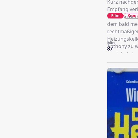
Kurz nachdem
Empfang verk
Film
Krimi
taucht in de
dem bald me
rechtmäßiger
Heizungskell
Min.
Anthony zu w
87
zunächst den
hinter der M
auf.