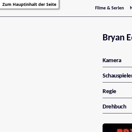
Zum Hauptinhalt der Seite
Filme & Serien
Trailer
S
Kritiken
S
Filmarchiv
Serienarchiv
Bryan E
Kamera
Schauspiele
Regie
Drehbuch