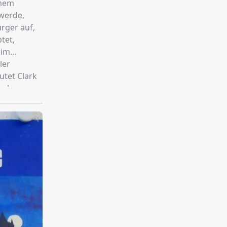
inem
werde,
rger auf,
tet,
 im
ler
utet Clark
lackmoor,
erdächtige