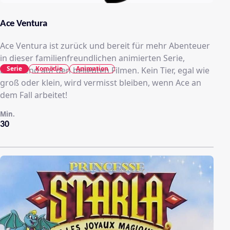
Ace Ventura
Ace Ventura ist zurück und bereit für mehr Abenteuer
in dieser familienfreundlichen animierten Serie,
Serie
Komödie
Animation
basierend auf den beliebten Filmen. Kein Tier, egal wie
groß oder klein, wird vermisst bleiben, wenn Ace an
dem Fall arbeitet!
Min.
30