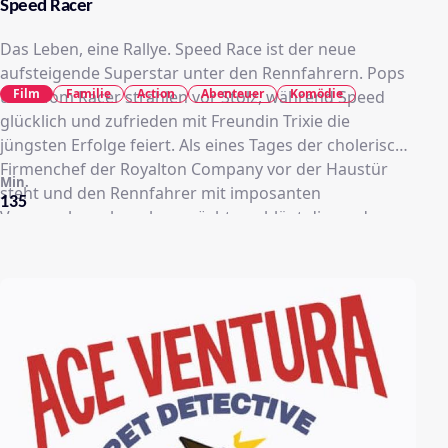
Speed Racer
Das Leben, eine Rallye. Speed Race ist der neue
aufsteigende Superstar unter den Rennfahrern. Pops
Film
Familie
Action
Abenteuer
Komödie
und Mom Racer strahlen vor Stolz, während Speed
glücklich und zufrieden mit Freundin Trixie die
jüngsten Erfolge feiert. Als eines Tages der cholerische
Firmenchef der Royalton Company vor der Haustür
Min.
steht und den Rennfahrer mit imposanten
135
Versprechen abwerben möchte, schlägt dieser das
Angebot aus – und macht sich somit zum ärgsten
Feind von Royalton und dessen skrupellosen
Handlangern, die die Rennen für saftige Profite
manipulieren. Gemeinsam mit dem undurchsichtigen
Ex-Rivalen Racer X versucht die Racer-Familie deshalb,
den schmierigen Unternehmern den Garaus zu
machen – bei jener Querfeldein-Rallye, die einst
Speeds Bruder das Leben kostete.