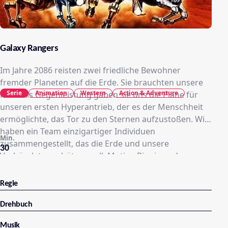
Galaxy Rangers
Im Jahre 2086 reisten zwei friedliche Bewohner
fremder Planeten auf die Erde. Sie brauchten unsere
Serie
Animation
Western
Action & Adventure
Hilfe. Als Gegenleistung gaben sie uns die Pläne für
unseren ersten Hyperantrieb, der es der Menschheit
ermöglichte, das Tor zu den Sternen aufzustoßen. Wir
haben ein Team einzigartiger Individuen
Min.
zusammengestellt, das die Erde und unsere
30
Verbündeten schützen soll. Mutige Pioniere, den
höchsten Idealen und der Gerechtigkeit verpflichtet,
widmen sich der Aufgabe, Recht und Ordnung jenseits
Regie
der neuen Grenzen zu bewahren. Das sind die
Abenteuer der Galaxy Rangers. Vier von ihnen können
Drehbuch
durch spezielle Gehirnimplantate fantastische
Musik