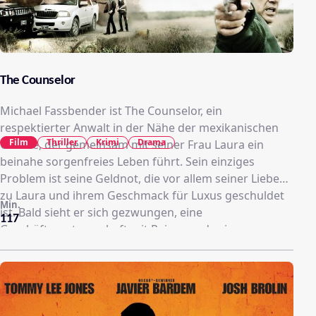
The Counselor
Michael Fassbender ist The Counselor, ein
respektierter Anwalt in der Nähe der mexikanischen
Film
Thriller
Krimi
Drama
Grenze, der gemeinsam mit seiner Frau Laura ein
beinahe sorgenfreies Leben führt. Sein einziges
Problem ist seine Geldnot, die vor allem seiner Liebe
zu Laura und ihrem Geschmack für Luxus geschuldet
Min.
ist. Bald sieht er sich gezwungen, eine
117
Geschäftspartnerschaft mit Reiner und seiner
Freundin, der eiskalt berechnenden Malkina
einzugehen. Während sich die großen Kartelle
gegenseitig in einem Drogenkrieg aufreiben, können
sie beinahe unbemerkt ihr eigenes Unterstützung
erhalten sie von Westray, der die Geldwäsche