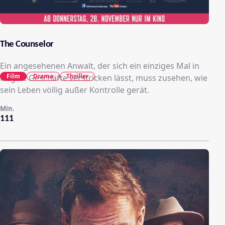
The Counselor
Ein angesehenen Anwalt, der sich ein einziges Mal in
Film
Drama
Thriller
illegale Geschäfte verstricken lässt, muss zusehen, wie
sein Leben völlig außer Kontrolle gerät.
Min.
111