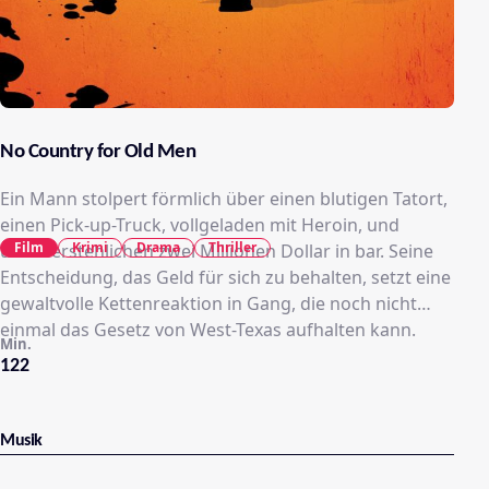
No Country for Old Men
Ein Mann stolpert förmlich über einen blutigen Tatort,
einen Pick-up-Truck, vollgeladen mit Heroin, und
Film
Krimi
Drama
Thriller
unwiderstehlichen zwei Millionen Dollar in bar. Seine
Entscheidung, das Geld für sich zu behalten, setzt eine
gewaltvolle Kettenreaktion in Gang, die noch nicht
einmal das Gesetz von West-Texas aufhalten kann.
Min.
122
Musik