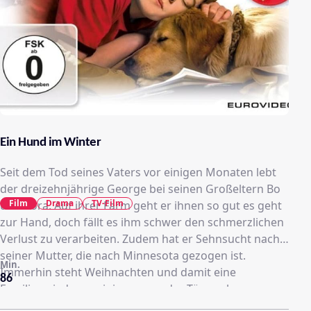
Ein Hund im Winter
Seit dem Tod seines Vaters vor einigen Monaten lebt
der dreizehnjährige George bei seinen Großeltern Bo
Film
Drama
TV-Film
und Cora. Auf ihrer Farm geht er ihnen so gut es geht
zur Hand, doch fällt es ihm schwer den schmerzlichen
Verlust zu verarbeiten. Zudem hat er Sehnsucht nach
seiner Mutter, die nach Minnesota gezogen ist.
Min.
Immerhin steht Weihnachten und damit eine
86
Familienwiedervereinigung vor der Tür, auch wenn
sein Vater diesmal nicht dabei sein kann. Bald freundet