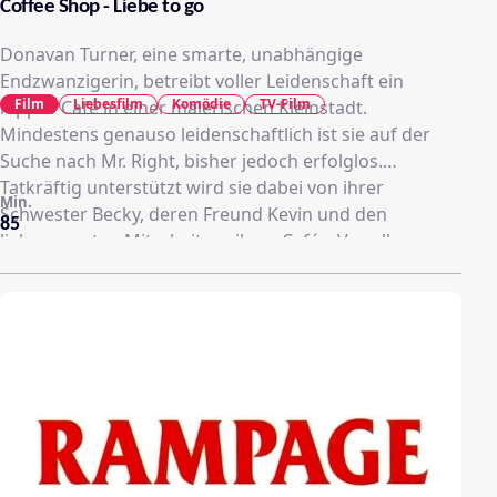
Coffee Shop - Liebe to go
Donavan Turner, eine smarte, unabhängige
Endzwanzigerin, betreibt voller Leidenschaft ein
Film
Liebesfilm
Komödie
TV-Film
hippes Café in einer malerischen Kleinstadt.
Mindestens genauso leidenschaftlich ist sie auf der
Suche nach Mr. Right, bisher jedoch erfolglos.
Tatkräftig unterstützt wird sie dabei von ihrer
Min.
Schwester Becky, deren Freund Kevin und den
85
liebenswerten Mitarbeitern ihres Cafés. Vor allen
verbirgt sie jedoch ein Geheimnis: Der neue
Bankbesitzer will den Kredit nicht verlängern und
ihrem Café droht die Zwangsversteigerung. Noch
komplizierter wird es, als Donovans Ex Patrick wieder
auf der Bildfläche auftaucht, um ihr seine Liebe zu
gestehen - gerade als ihre Begegnungen mit dem
Broadway Bühnenautor und Teetrinker Ben beginnen
interessant zu werden.