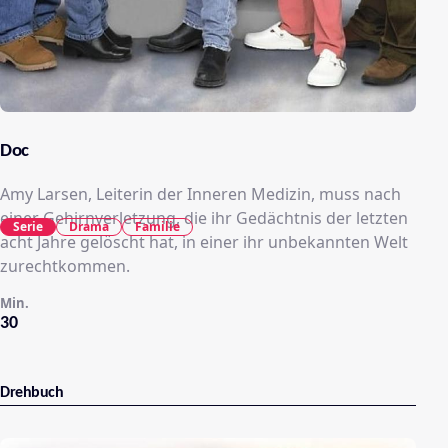
Doc
Amy Larsen, Leiterin der Inneren Medizin, muss nach
einer Gehirnverletzung, die ihr Gedächtnis der letzten
Serie
Drama
Familie
acht Jahre gelöscht hat, in einer ihr unbekannten Welt
zurechtkommen.
Min.
30
Drehbuch