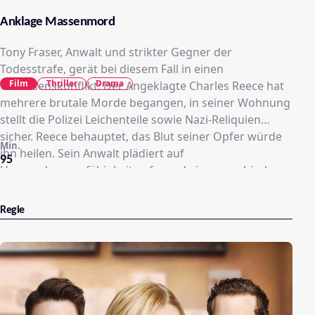
Anklage Massenmord
Tony Fraser, Anwalt und strikter Gegner der
Todesstrafe, gerät bei diesem Fall in einen
Film
Thriller
Drama
Gewissenskonflikt: Der Angeklagte Charles Reece hat
mehrere brutale Morde begangen, in seiner Wohnung
stellt die Polizei Leichenteile sowie Nazi-Reliquien
sicher. Reece behauptet, das Blut seiner Opfer würde
Min.
ihn heilen. Sein Anwalt plädiert auf
95
Unzurechnungsfähigkeit aufgrund einer psychischen
Krankheit.
Regie