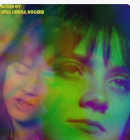
sich der kleine George mit dem Nachbarshund Tucker
an, der ihm Trost spendet und mit dem er viele
Abenteuer erlebt - wie etwa gemeinsames
Traktorfahren. Als jedoch ein gewaltiger Sturm
losbricht, muss der Junge über sich selbst
hinauswachsen und lernt dabei die wahre Bedeutung
von Verantwortung, Freundschaft und Liebe kennen.