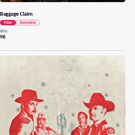
Baggage Claim
Film
Komödie
Min.
96