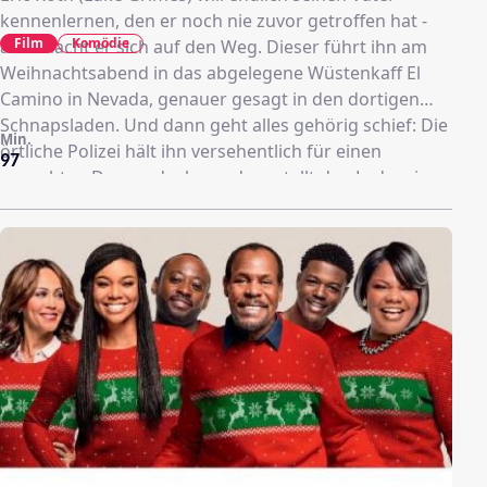
kennenlernen, den er noch nie zuvor getroffen hat -
Film
Komödie
also macht er sich auf den Weg. Dieser führt ihn am
Weihnachtsabend in das abgelegene Wüstenkaff El
Camino in Nevada, genauer gesagt in den dortigen
Schnapsladen. Und dann geht alles gehörig schief: Die
Min.
örtliche Polizei hält ihn versehentlich für einen
97
gesuchten Drogendealer und umstellt den Laden, in
dem der junge Mann nun mit den anderen Kunden
festsitzt. Zu den schrägen, bunt
zusammengewürfelten Gestalten, mit denen Eric nun
unfreiwillig Weihnachten verbringen muss, gehört
auch sein ihm unbekannter Vater – was Eric natürlich
nicht ahnt…