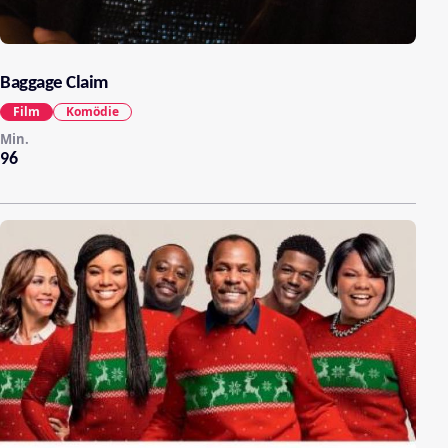
Baggage Claim
Film
Komödie
Min.
96