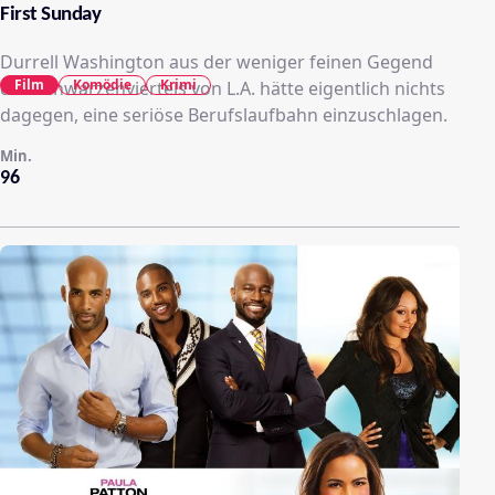
First Sunday
Durrell Washington aus der weniger feinen Gegend
Film
Komödie
Krimi
des Schwarzenviertels von L.A. hätte eigentlich nichts
dagegen, eine seriöse Berufslaufbahn einzuschlagen.
Min.
96