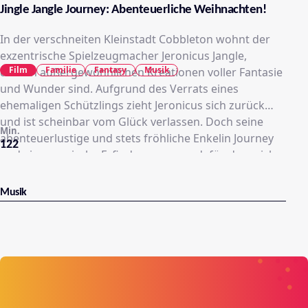
Jingle Jangle Journey: Abenteuerliche Weihnachten!
In der verschneiten Kleinstadt Cobbleton wohnt der
exzentrische Spielzeugmacher Jeronicus Jangle,
Film
Familie
Fantasy
Musik
dessen außergewöhnlichen Kreationen voller Fantasie
und Wunder sind. Aufgrund des Verrats eines
ehemaligen Schützlings zieht Jeronicus sich zurück
und ist scheinbar vom Glück verlassen. Doch seine
Min.
abenteuerlustige und stets fröhliche Enkelin Journey
122
und eine magische Erfindung sorgen dafür, dass sich
für Jeronicus das Blatt wieder wendet.
Musik