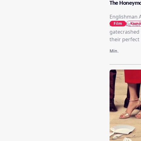
The Honeym
Englishman A
romantic hone
Film
Komö
gatecrashed b
their perfect
Min.