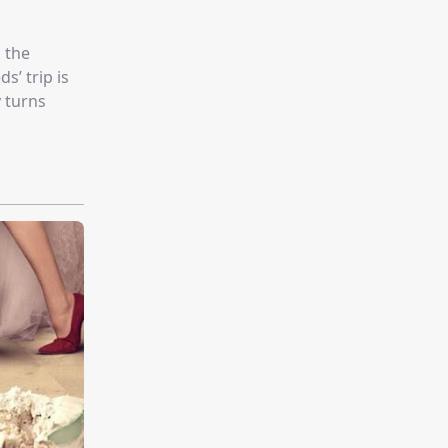
 the
s’ trip is
y turns