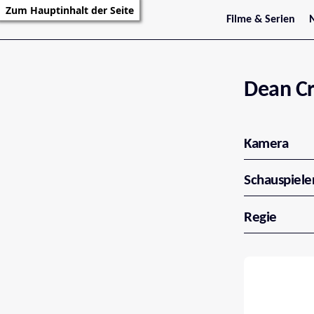
Zum Hauptinhalt der Seite
Filme & Serien
Trailer
S
Kritiken
S
Filmarchiv
Serienarchiv
Dean Cr
Kamera
Schauspiele
Regie