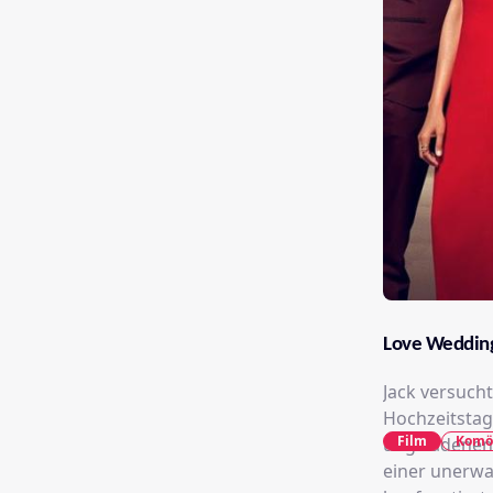
Love Weddin
Jack versucht
Hochzeitstag
Film
Komö
ungeladenen 
einer unerwa