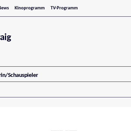
News
Kinoprogramm
TV-Programm
tars
Jetzt im Kino
treaming
Demnächst im Kino
Wien
Niederösterreich
aig
Oberösterreich
Steiermark
Burgenland
Kärnten
Salzburg
Tirol
Vorarlberg
rin/Schauspieler