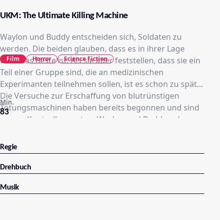
UKM: The Ultimate Killing Machine
Waylon und Buddy entscheiden sich, Soldaten zu
werden. Die beiden glauben, dass es in ihrer Lage
Film
Horror
Science Fiction
wohl das Beste ist. Als sie aber feststellen, dass sie ein
Teil einer Gruppe sind, die an medizinischen
Experimanten teilnehmen sollen, ist es schon zu spät.
Die Versuche zur Erschaffung von blutrünstigen
Min.
Tötungsmaschinen haben bereits begonnen und sind
83
ausser Kontrolle geraten. Waylon und Buddy nehmen
den Kampf gegen die unmenschlichen Killer-Soldaten
auf…
Regie
Drehbuch
Musik