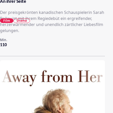
An ihrer Seite
Der preisgekrönten kanadischen Schauspielerin Sarah
Polley ist mit ihrem Regiedebüt ein ergreifender,
Film
Drama
herzerwärmender und unendlich zärtlicher Liebesfilm
gelungen.
Min.
110