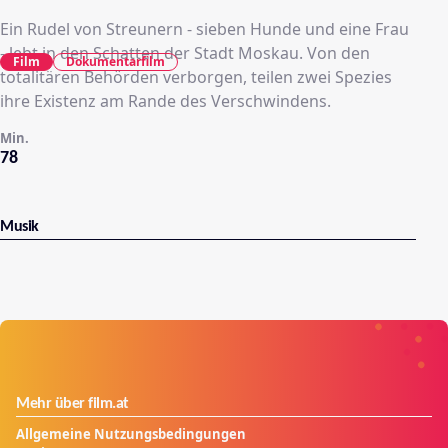
Ein Rudel von Streunern - sieben Hunde und eine Frau
- lebt in den Schatten der Stadt Moskau. Von den
Film
Dokumentarfilm
totalitären Behörden verborgen, teilen zwei Spezies
ihre Existenz am Rande des Verschwindens.
Min.
78
Musik
Mehr über film.at
Allgemeine Nutzungsbedingungen