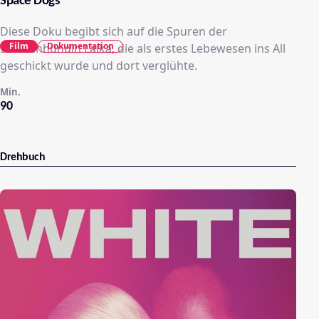
Space Dogs
Diese Doku begibt sich auf die Spuren der
Film
Dokumentation
Straßenhündin Laika, die als erstes Lebewesen ins All
geschickt wurde und dort verglühte.
Min.
90
Drehbuch