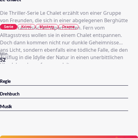
Die Thriller-Serie Le Chalet erzählt von einer Gruppe
von Freunden, die sich in einer abgelegenen Berghütte
Serie
Krimi
Mystery
Drama
in den französischen Alpen treffen. Fern vom
Alltagsstress wollen sie in einem Chalet entspannen.
Doch dann kommen nicht nur dunkle Geheimnisse
ans Licht, sondern ebenfalls eine tödliche Falle, die den
Min.
Ausflug in die Idylle der Natur in einen unerbittlichen
52
Überlebenskampf verwandelt.
Regie
Drehbuch
Musik