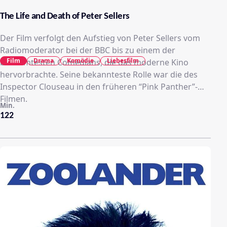
The Life and Death of Peter Sellers
Der Film verfolgt den Aufstieg von Peter Sellers vom
Radiomoderator bei der BBC bis zu einem der
Film
Drama
Komödie
Liebesfilm
berühmtesten Comedians, die das moderne Kino
hervorbrachte. Seine bekannteste Rolle war die des
Inspector Clouseau in den früheren “Pink Panther”-
Filmen.
Min.
122