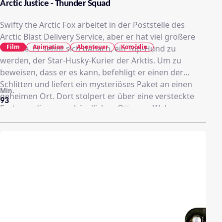
Arctic Justice - Thunder Squad
Swifty the Arctic Fox arbeitet in der Poststelle des
Arctic Blast Delivery Service, aber er hat viel größere
Film
Animation
Abenteuer
Komödie
Träume. Er sehnt sich danach, ein Top-Hund zu
werden, der Star-Husky-Kurier der Arktis. Um zu
beweisen, dass er es kann, befehligt er einen der
Schlitten und liefert ein mysteriöses Paket an einen
Min.
geheimen Ort. Dort stolpert er über eine versteckte
93
Festung, die vom schändlichen Otto von Walross
überwacht wird. Das blubbernde böse Genie befehligt
eine Armee seltsam höflicher Papageientaucher. Swifty
entdeckt den bösartigen Plan von Otto Von Walross,
unter der schneebedeckten Oberfläche zu bohren, um
Massen von uraltem Gas freizusetzen, um die Arktis zu
schmelzen und der oberste Herrscher der Welt zu
werden ...