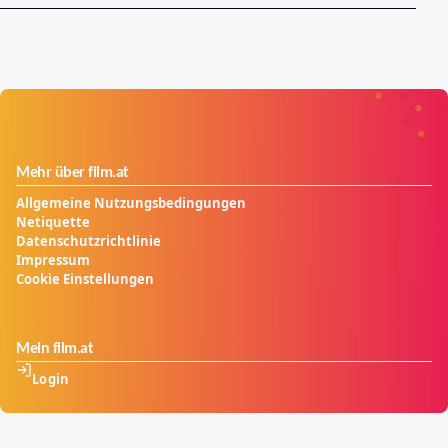
Mehr über film.at
Allgemeine Nutzungsbedingungen
Netiquette
Datenschutzrichtlinie
Impressum
Cookie Einstellungen
Mein film.at
Login