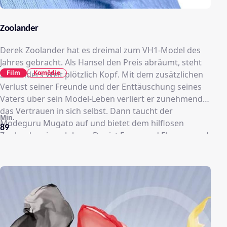
Zoolander
Derek Zoolander hat es dreimal zum VH1-Model des
Jahres gebracht. Als Hansel den Preis abräumt, steht
Film
Komödie
Zoolanders Welt plötzlich Kopf. Mit dem zusätzlichen
Verlust seiner Freunde und der Enttäuschung seines
Vaters über sein Model-Leben verliert er zunehmend
das Vertrauen in sich selbst. Dann taucht der
Min.
Modeguru Mugato auf und bietet dem hilflosen
89
Zoolander einen Job an. Der ist Feuer und Flamme und
glaubt sein Leben wieder in Ordnung, bis er feststellt,
dass er einer Gehirnwäsche unterzogen wurde, um
ein Attentat auszuführen. Es geht darum, bei einer
Fashion-Show den malaiischen Premierminister zu
eliminieren, der mit einem angestrebten Verbot von
Kinderarbeit in seinem Land die internationale
Modebranche gefährdet. Die Enthüllungsjournalistin