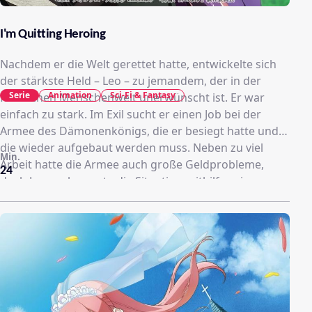
I'm Quitting Heroing
Nachdem er die Welt gerettet hatte, entwickelte sich
der stärkste Held – Leo – zu jemandem, der in der
Serie
Animation
Sci-Fi & Fantasy
friedlichen Menschenwelt unerwünscht ist. Er war
einfach zu stark. Im Exil sucht er einen Job bei der
Armee des Dämonenkönigs, die er besiegt hatte und
die wieder aufgebaut werden muss. Neben zu viel
Min.
Arbeit hatte die Armee auch große Geldprobleme,
24
doch Leo verbesserte die Situation mithilfe seiner
großen Macht. Später trifft er erneut auf Echidna und
fragt sie, wieso sie in die Menschenwelt eingedrungen
ist. Dahinter verbarg sich unerwartete Geschichte …!