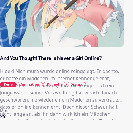
And You Thought There Is Never a Girl Online?
Hideki Nishimura wurde online reingelegt. Er dachte,
er hätte ein Mädchen im Internet kennengelernt,
Serie
Animation
Komödie
Drama
jedoch stellte sich heraus, dass diese eigentlich ein
Junge war. In seiner Verzweiflung hat er sich danach
geschworen, nie wieder einem Mädchen zu vertrauen,
dass er online kennenlernt. Doch dieser Schwur hält
Min.
nicht lange an, als ihn dann wirklich ein Mädchen
25
anschreibt. Im realen Leben heißt diese Ako Tamaki
und ist auch noch wunderschön. Doch ein Problem