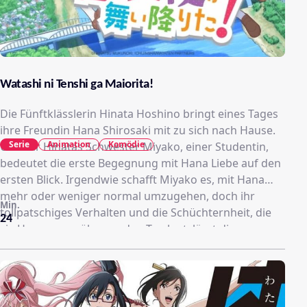
Watashi ni Tenshi ga Maiorita!
Die Fünftklässlerin Hinata Hoshino bringt eines Tages
ihre Freundin Hana Shirosaki mit zu sich nach Hause.
Serie
Animation
Komödie
Und für Hinatas Schwester Miyako, einer Studentin,
bedeutet die erste Begegnung mit Hana Liebe auf den
ersten Blick. Irgendwie schafft Miyako es, mit Hana
mehr oder weniger normal umzugehen, doch ihr
Min.
tollpatschiges Verhalten und die Schüchternheit, die
24
sie Hana gegenüber an den Tag legt, lässt diese
vorsichtig werden. Dennoch gelingt es Hana, sich nach
und nach gegenüber Miyako zu öffnen, die sich
eigentlich nur eines wünscht: Hana näherzukommen.