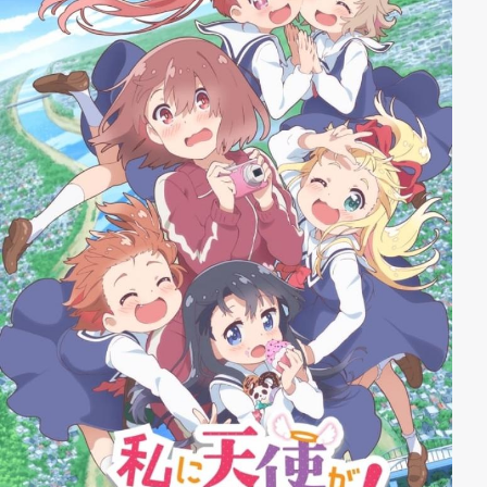
ihrer Klassenkameradin Anri Sada dann auch antrifft,
fordert sie sie auch gleich zum Duell heraus … und
verliert auf ganzer Linie … Yuuko ist ohnehin nicht die
Stärkste – ganz im Gegenteil –, ist sie doch selbst mit
ihren dämonischen Kräften noch schwächer als ein
normales Mädchen ihres Alters und seit ihrer
vernichtenden Niederlage gegen Momo zweifelt sie
nun auch noch an sich selbst und ist sich unsicher, wie
sie ihrer Rolle als Teufelin gerecht werden soll. Zu
allem Überfluss ist sie auch noch regelmäßig auf
Momos Hilfe angewiesen und diese lehnt Yuukos
Gesuche natürlich nicht ab. Doch wie es der Zufall will,
scheint Momo stetig schwächer zu werden, umso
mehr Zeit sie mit Yuuko verbringt …