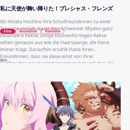
私に天使が舞い降りた！プレシャス・フレンズ
Als Hinata Hoshino ihre Schulfreundinnen zu einer
Teeparty einlädt, backt ihre Schwester Miyako ganz
Film
Animation
Komödie
besondere Kekse. Einige blumenförmigen Kekse
sehen genauso aus wie die Haarspange, die Hana
immer trägt. Daraufhin erzählt Hana ihren
Freundinnen, dass sie diese einst von ihrer
Min.
Großmutter geschenkt bekommen hat und dass ihr
diese sehr viel bedeutet. Da alle von ihrer Geschichte
begeistert sind, beschließen sie, einen Ausflug zu
machen und gemeinsam Hanas Großmutter zu
besuchen.