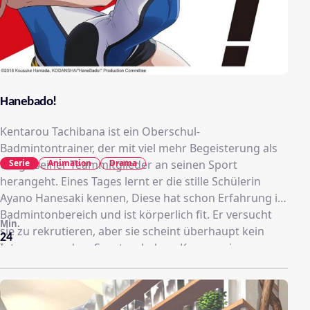
Hanebado!
Kentarou Tachibana ist ein Oberschul-
Badmintontrainer, der mit viel mehr Begeisterung als
Serie
Animation
Drama
einige seiner Teammitglieder an seinen Sport
herangeht. Eines Tages lernt er die stille Schülerin
Ayano Hanesaki kennen, Diese hat schon Erfahrung im
Badmintonbereich und ist körperlich fit. Er versucht
Min.
sie zu rekrutieren, aber sie scheint überhaupt kein
24
Interesse an dem Sport zu haben. Kann er sie
rekrutieren und wird sie sein Team unterstützen?