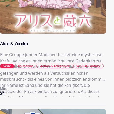
Alice & Zoroku
Eine Gruppe junger Mädchen besitzt eine mysteriöse
Kraft, welche es ihnen ermöglicht, ihre Gedanken zu
Serie
Animation
Action & Adventure
Sci-Fi & Fantasy
materialisieren. Fern von der Öffentlichkeit sind sie
gefangen und werden als Versuchskaninchen
missbraucht - bis eines von ihnen plötzlich entkommt.
Ihr Name ist Sana und sie hat die Fähigkeit, die
Min.
Gesetze der Physik einfach zu ignorieren. Als dieses
24
mächtige Wesen dem alten Sturkopf Zoroku über den
Weg läuft, wird sich sein einstmals geordnetes Leben
für immer verändern ...