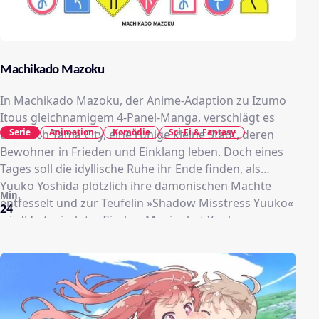
Machikado Mazoku
In Machikado Mazoku, der Anime-Adaption zu Izumo
Itous gleichnamigem 4-Panel-Manga, verschlägt es
Serie
Animation
Komödie
Sci-Fi & Fantasy
uns nach Tama City, eine ruhige kleine Stadt, deren
Bewohner in Frieden und Einklang leben. Doch eines
Tages soll die idyllische Ruhe ihr Ende finden, als
Yuuko Yoshida plötzlich ihre dämonischen Mächte
Min.
entfesselt und zur Teufelin »Shadow Misstress Yuuko«
24
wird! In typisch teuflischer Manier hat Yuuko nun
Hörner sowie einen Schwanz und will den Frieden in
Tama City stören. Dazu wurde sie von ihrer Vorfahrin
Lilith beauftragt, das örtliche Magical Girl des
Lichtclans Momo Chiyoda zu bezwingen. Yuuko
verschwendet auch keine Zeit und als sie Momo dank