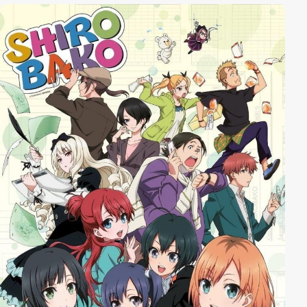
hat diese Schönheit: Sie kann zwischen der virtuellen
und wirklichen Welt nicht unterscheiden und ist
dadurch zu einer Einzelgängerin geworden, die
Schwierigkeiten hat, mit Menschen zu kommunizieren.
Hideki und seine Internet-Freunde entscheiden sich,
ihr bei ihrem Problem zu helfen, doch das erweist sich
als außerordentlich schwierig …