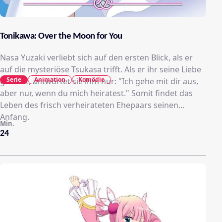
Tonikawa: Over the Moon for You
Nasa Yuzaki verliebt sich auf den ersten Blick, als er
auf die mysteriöse Tsukasa trifft. Als er ihr seine Liebe
Serie
Animation
Komödie
gesteht, antwortet sie ihm nur: "Ich gehe mit dir aus,
aber nur, wenn du mich heiratest." Somit findet das
Leben des frisch verheirateten Ehepaars seinen
Anfang.
Min.
24