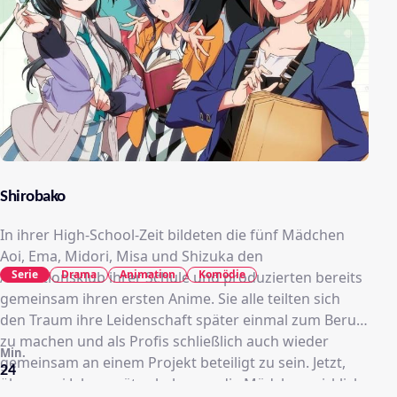
Shirobako
In ihrer High-School-Zeit bildeten die fünf Mädchen
Aoi, Ema, Midori, Misa und Shizuka den
Serie
Drama
Animation
Komödie
Animationsklub ihrer Schule und produzierten bereits
gemeinsam ihren ersten Anime. Sie alle teilten sich
den Traum ihre Leidenschaft später einmal zum Beruf
zu machen und als Profis schließlich auch wieder
Min.
gemeinsam an einem Projekt beteiligt zu sein. Jetzt,
24
über zwei Jahre später, haben es die Mädchen wirklich