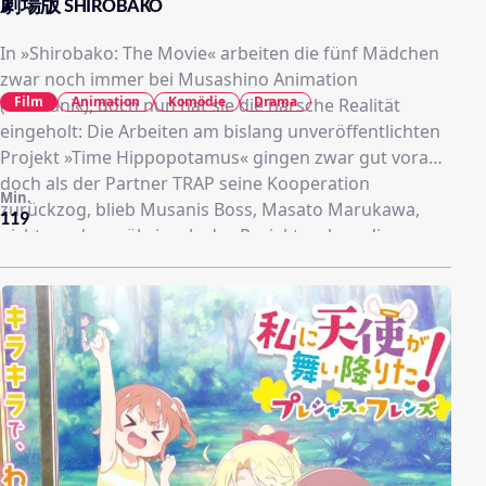
劇場版 SHIROBAKO
In »Shirobako: The Movie« arbeiten die fünf Mädchen
zwar noch immer bei Musashino Animation
Film
Animation
Komödie
Drama
(»Musani«), doch nun hat sie die harsche Realität
eingeholt: Die Arbeiten am bislang unveröffentlichten
Projekt »Time Hippopotamus« gingen zwar gut voran,
doch als der Partner TRAP seine Kooperation
Min.
zurückzog, blieb Musanis Boss, Masato Marukawa,
119
nichts anderes übrig, als das Projekt zu beerdigen.
Viele Mitarbeiter verließen daraufhin das
Unternehmen, Masato trat als Vorsitzender zurück
und Shun Watanabe wurde sein Nachfolger. Seit
diesem Vorfall hat Aoi an nicht unerheblichen
Depressionen gelitten; ihren Freundinnen aus der
Oberschulzeit ist es nicht viel besser ergangen: Trotz
Beförderungen innerhalb Musani rückt ihr Traum vom
eigenen Anime immer weiter in die Ferne. Das könnte
sich ändern: Western Entertainment liegt ebenfalls mit