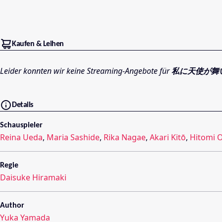
Kaufen & Leihen
Leider konnten wir keine Streaming-Angebote für
私に天使が舞
Details
Schauspieler
Reina Ueda
,
Maria Sashide
,
Rika Nagae
,
Akari Kitō
,
Hitomi 
Regie
Daisuke Hiramaki
Author
Yuka Yamada