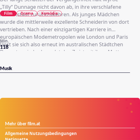
„Tilly“ Dunnage nicht davon ab, in ihre verschlafene
Film
Drama
Komödie
Heimatstadt zurückzukehren. Als junges Mädchen
wurde die mittlerweile exzellente Schneiderin von dort
vertrieben. Nach einer einzigartigen Karriere in
europäischen Modemetropolen wie London und Paris
Min.
lässt sie sich also erneut im australischen Städtchen
118
Dungatar nieder, beendet den Zwist mit ihrer Mutter
„Mad“ Molly und stellt sich der schwierigen
gesellschaftlichen Situation. Die Schönheit führt nichts
Musik
Gutes im Schilde und ist alles andere als unvorbereitet:
Im Gepäck hat sie ihre Nähmaschine, die der
talentierten Frau bei ihrem süßen Rachefeldzug helfen
soll. Schnell sind die Bewohner von ihren
Modekreationen begeistert und sie findet Gefallen an
dem attraktiven Teddy.
Mehr über film.at
Allgemeine Nutzungsbedingungen
Netiquette