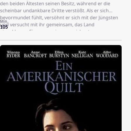
den beiden Ältesten seinen Besitz, während er die
scheinbar undankbare Dritte verstößt. Als er sich
bevormundet fühlt, versöhnt er sich mit der Jüngsten
Min.
und versucht mit ihr gemeinsam, das Land
105
einzuklagen. Ein von zwei ausgezeichneten
Hauptdarstellerinnen getragenes Familiendrama, das
sich vage an Shakespeares Tragödie "König Lear"
anlehnt. Die Generationskonflikte werden durch zu
viele Probleme überfrachtet, so daß der Film nur in
wenigen Augenblicken unter die Oberfläche gängiger
Mainstream-Unterhaltung dringt.