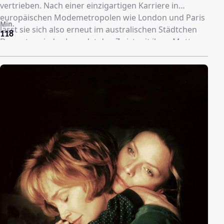
vertrieben. Nach einer einzigartigen Karriere in
europäischen Modemetropolen wie London und Paris
Min.
lässt sie sich also erneut im australischen Städtchen
118
Dungatar nieder, beendet den Zwist mit ihrer Mutter
„Mad“ Molly und stellt sich der schwierigen
gesellschaftlichen Situation. Die Schönheit führt nichts
Gutes im Schilde und ist alles andere als unvorbereitet:
Im Gepäck hat sie ihre Nähmaschine, die der
talentierten Frau bei ihrem süßen Rachefeldzug helfen
soll. Schnell sind die Bewohner von ihren
Modekreationen begeistert und sie findet Gefallen an
dem attraktiven Teddy.