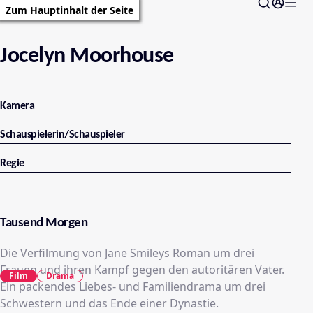
Zum Hauptinhalt der Seite
Jocelyn Moorhouse
Kamera
Schauspielerin/Schauspieler
Regie
Tausend Morgen
Die Verfilmung von Jane Smileys Roman um drei
Frauen und ihren Kampf gegen den autoritären Vater.
Film
Drama
Ein packendes Liebes- und Familiendrama um drei
Schwestern und das Ende einer Dynastie.