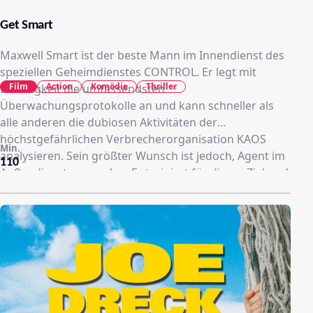
Get Smart
Maxwell Smart ist der beste Mann im Innendienst des
speziellen Geheimdienstes CONTROL. Er legt mit
Film
Action
Komödie
Thriller
Leichtigkeit die umfassendsten
Überwachungsprotokolle an und kann schneller als
alle anderen die dubiosen Aktivitäten der
höchstgefährlichen Verbrecherorganisation KAOS
Min.
analysieren. Sein größter Wunsch ist jedoch, Agent im
110
Außendienst zu werden. Er trainiert für dieses Ziel und
besteht alle Tests hervorragend, aber dennoch sträubt
sich der Chef, der nicht auf Smarts Fähigkeiten im
Innendienst verzichten will.