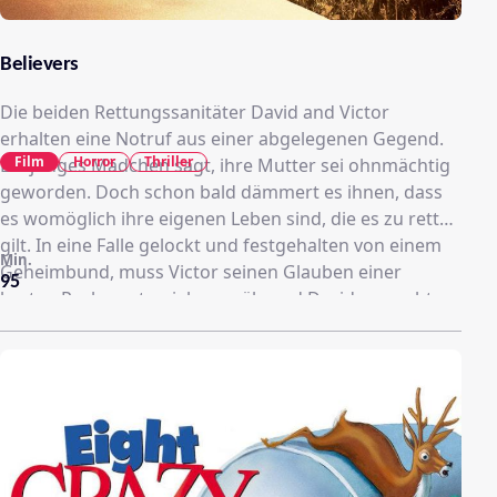
Believers
Die beiden Rettungssanitäter David and Victor
erhalten eine Notruf aus einer abgelegenen Gegend.
Film
Horror
Thriller
Ein junges Mädchen sagt, ihre Mutter sei ohnmächtig
geworden. Doch schon bald dämmert es ihnen, dass
es womöglich ihre eigenen Leben sind, die es zu retten
gilt. In eine Falle gelockt und festgehalten von einem
Min.
Geheimbund, muss Victor seinen Glauben einer
95
harten Probe unterziehen, während David versucht,
den Häschern zu entkommen… In einer Gesellschaft,
in der der Glaube an Religion und der Glaube an
Wissenschaft ständig gegeneinander ausgespielt
werden, dringt “The Believers” in einen Bereich vor, in
dem keine Seite gewinnen kann.