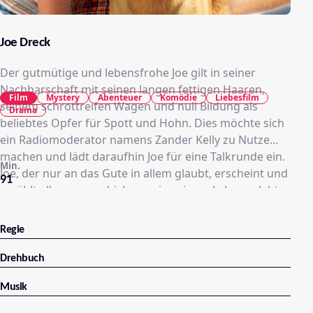
Joe Dreck
Der gutmütige und lebensfrohe Joe gilt in seiner
Nachbarschaft mit seinen langen fettigen Haaren,
Film
Mystery
Abenteuer
Komödie
Liebesfilm
seinem schrottreifen Wagen und null Bildung als
Drama
beliebtes Opfer für Spott und Hohn. Dies möchte sich
ein Radiomoderator namens Zander Kelly zu Nutze
machen und lädt daraufhin Joe für eine Talkrunde ein.
Min.
Joe, der nur an das Gute in allem glaubt, erscheint und
91
erzählt alles, was er bisher so in seinem Leben erlebt
hat. Angefangen damit, wie er von seinen Eltern
mitten in den Rocky Mountains allein gelassen wurde,
Regie
als er gerade einmal acht Jahre alt war, von schrägen
Typen, die er in seinem Internat getroffen hat, von
Drehbuch
einem Serienkiller, von den guten Menschen, die ihm
Musik
begegnet sind, von einem traumhaft schönem
Mädchen und von vielem mehr. Geschichten, die die