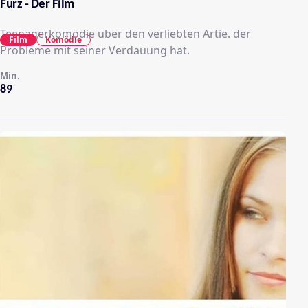
Furz - Der Film
Teenagerkomödie über den verliebten Artie. der
Film
Komödie
Probleme mit seiner Verdauung hat.
Min.
89