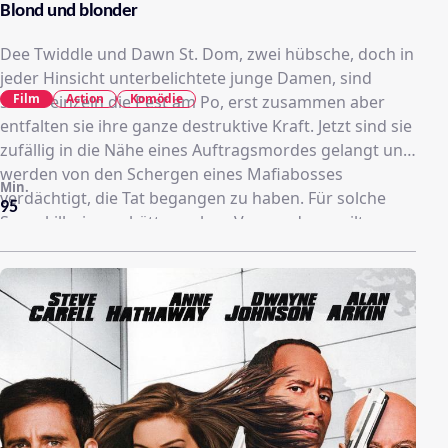
Blond und blonder
Dee Twiddle und Dawn St. Dom, zwei hübsche, doch in
jeder Hinsicht unterbelichtete junge Damen, sind
Film
Action
Komödie
schon einzeln die Pest am Po, erst zusammen aber
entfalten sie ihre ganze destruktive Kraft. Jetzt sind sie
zufällig in die Nähe eines Auftragsmordes gelangt und
werden von den Schergen eines Mafiabosses
Min.
verdächtigt, die Tat begangen zu haben. Für solche
95
Superkillerinnen hätte auch er Verwendung, gilt es
doch, einen Triadenkonkurrenten loszuwerden. Ein
Auftrag wie geschaffen für Nitro und Glyzerin.