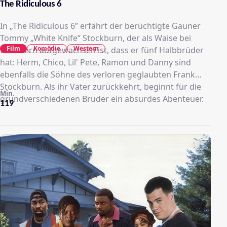
The Ridiculous 6
In „The Ridiculous 6” erfährt der berüchtigte Gauner
Tommy „White Knife“ Stockburn, der als Waise bei
Film
Komödie
Western
Indianern aufgewachsen ist, dass er fünf Halbbrüder
hat: Herm, Chico, Lil' Pete, Ramon und Danny sind
ebenfalls die Söhne des verloren geglaubten Frank
Stockburn. Als ihr Vater zurückkehrt, beginnt für die
Min.
grundverschiedenen Brüder ein absurdes Abenteuer.
119