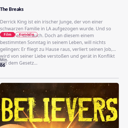
The Breaks
Derrick King ist ein irischer Junge, der von einer
schwarzen Familie in LA aufgezogen wurde. Und so
Film
Komödie
verhält er sich auch. Doch an diesem einem
bestimmten Sonntag in seinem Leben, will nichts
gelingen: Er fliegt zu Hause raus, verliert seinen Job,
wird von seiner Liebe verstoßen und gerät in Konflikt
Min.
mit dem Gesetz...
86