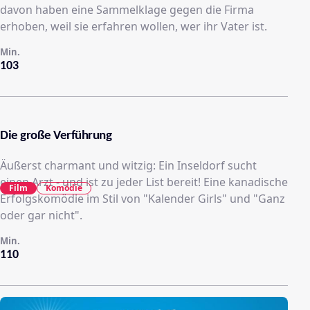
davon haben eine Sammelklage gegen die Firma
erhoben, weil sie erfahren wollen, wer ihr Vater ist.
Min.
103
Die große Verführung
Äußerst charmant und witzig: Ein Inseldorf sucht
einen Arzt - und ist zu jeder List bereit! Eine kanadische
Film
Komödie
Erfolgskomödie im Stil von "Kalender Girls" und "Ganz
oder gar nicht".
Min.
110