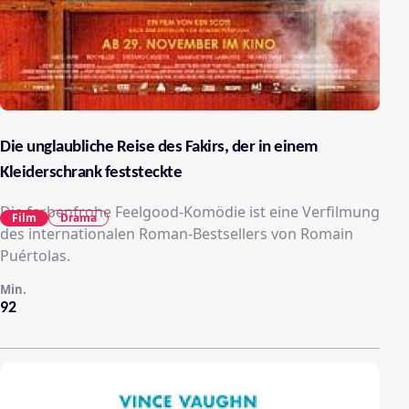
Die unglaubliche Reise des Fakirs, der in einem
Kleiderschrank feststeckte
Die farbenfrohe Feelgood-Komödie ist eine Verfilmung
Film
Drama
des internationalen Roman-Bestsellers von Romain
Puértolas.
Min.
92