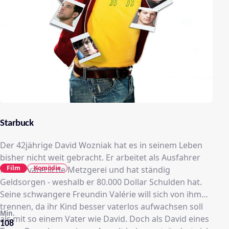
Starbuck
Der 42jährige David Wozniak hat es in seinem Leben
bisher nicht weit gebracht. Er arbeitet als Ausfahrer
Film
Komödie
für die väterliche Metzgerei und hat ständig
Geldsorgen - weshalb er 80.000 Dollar Schulden hat.
Seine schwangere Freundin Valérie will sich von ihm
trennen, da ihr Kind besser vaterlos aufwachsen soll
Min.
als mit so einem Vater wie David. Doch als David eines
108