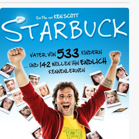
geht so gut wie alles schief, was schief gehen kann:
Die Reisegruppe platzt auf einen von gewaltsamen
Protesten begleiteten globalen Wirtschaftsgipfel, der
Besuch eines riesigen Fetisch-Events läuft völlig aus
dem Ruder und eine toughe Kollegin setzt Dan
mächtig unter Druck. Der wird nicht geringer, als das
chaotische Team realisiert, dass die Firma pleite ist,
falls der Deal scheitert…