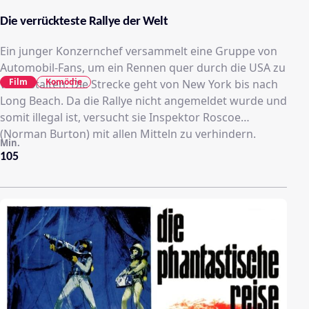
Die verrückteste Rallye der Welt
Ein junger Konzernchef versammelt eine Gruppe von
Automobil-Fans, um ein Rennen quer durch die USA zu
Film
Komödie
veranstalten. Die Strecke geht von New York bis nach
Long Beach. Da die Rallye nicht angemeldet wurde und
somit illegal ist, versucht sie Inspektor Roscoe
(Norman Burton) mit allen Mitteln zu verhindern.
Min.
105