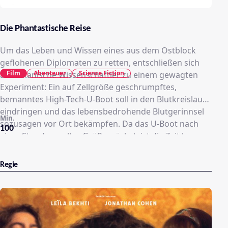
Die Phantastische Reise
Um das Leben und Wissen eines aus dem Ostblock
geflohenen Diplomaten zu retten, entschließen sich
Film
Abenteuer
Science Fiction
amerikanische Wissenschaftler zu einem gewagten
Experiment: Ein auf Zellgröße geschrumpftes,
bemanntes High-Tech-U-Boot soll in den Blutkreislauf
eindringen und das lebensbedrohende Blutgerinnsel
Min.
sozusagen vor Ort bekämpfen. Da das U-Boot nach
100
einer Stunde zu alter Größe wächst, ist die Zeit knapp
bemessen. Gefahr droht zudem von allen Seiten, denn
weder ist das Verfahren bisher erprobt, noch schlafen
Regie
die feindlichen Agenten.