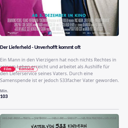
Der Lieferheld - Unverhofft kommt oft
Ein Mann in den Vierzigern hat noch nichts Rechtes in
seinem Leben erreicht und arbeitet als Aushilfe für
Film
Komödie
den Lieferservice seines Vaters. Durch eine
Samenspende ist er jedoch 533facher Vater geworden.
Min.
103