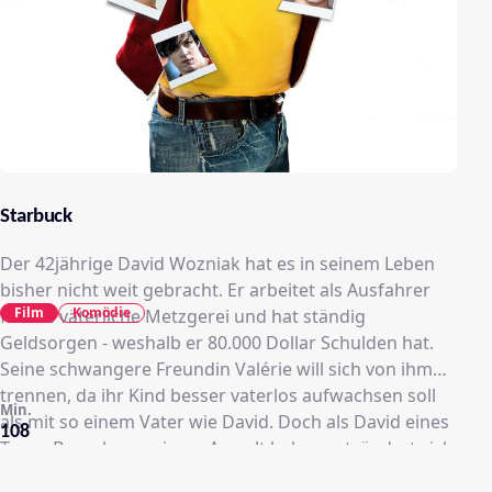
Starbuck
Der 42jährige David Wozniak hat es in seinem Leben
bisher nicht weit gebracht. Er arbeitet als Ausfahrer
Film
Komödie
für die väterliche Metzgerei und hat ständig
Geldsorgen - weshalb er 80.000 Dollar Schulden hat.
Seine schwangere Freundin Valérie will sich von ihm
trennen, da ihr Kind besser vaterlos aufwachsen soll
Min.
als mit so einem Vater wie David. Doch als David eines
108
Tages Besuch von einem Anwalt bekommt, ändert sich
seine Leben schlagartig. Als junger Mann hat David