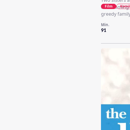
Two sisters a
Film
Komö
of becoming t
greedy famil
Min.
91