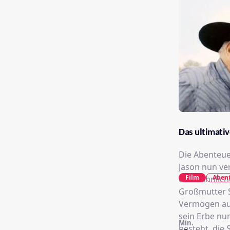
Das ultimati
Die Abenteuer
Jason nun ve
Film
Aben
einer ähnlic
Großmutter S
Vermögen auc
sein Erbe nur
Min.
besteht, die 