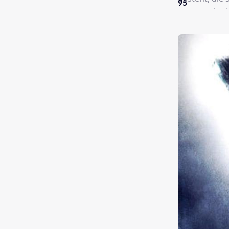
95
genau, wie si
zur Seite.