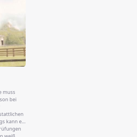
ie muss
son bei
r
tattlichen
gs kann er
 Prüfungen
on weiß