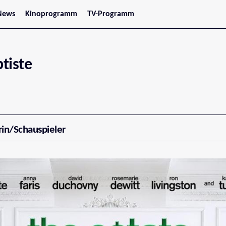
News
Kinoprogramm
TV-Programm
tars
Jetzt im Kino
treaming
Demnächst im Kino
Wien
Niederösterreich
tiste
Oberösterreich
Steiermark
Burgenland
Kärnten
Salzburg
Tirol
Vorarlberg
rin/Schauspieler