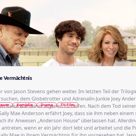
ve Vermächtnis
 von Jason Stevens gehen weiter. Im letzten Teil der Trilog
rsuchen, dem Globetrotter und Adrenalin-Junkie Joey Ander
teuer
Komödie
Drama
TV-Film
hen Reise wie seiner eigenen zu helfen. Nach dem Tod seine
ally Mae Anderson erfährt Joey, dass sie ihm neben einem s
h ihr Anwesen „Anderson House“ überlassen hat. Allerdin
 antreten, wenn er ein Jahr dort lebt und arbeitet und die
Sally Mae in ihrem Vermächtnis für ihn vorgesehen hat. Jas