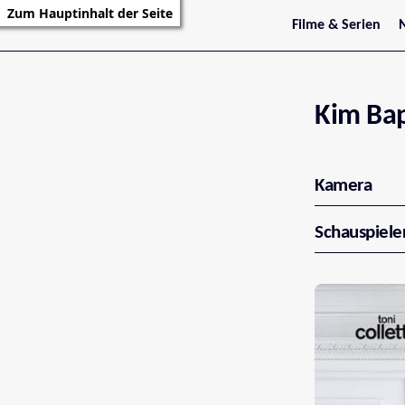
Zum Hauptinhalt der Seite
Filme & Serien
Trailer
S
Kritiken
S
Filmarchiv
Serienarchiv
Kim Bap
Kamera
Schauspiele