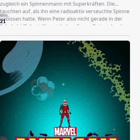
zugleich ein Spinnenmann mit Superkräften. Die
tauchten auf, als ihn eine radioaktiv verseuchte Spinne
Min.
gebissen hatte. Wenn Peter also nicht gerade in der
21
Schule büffelt, stellt er sich dem fiesen Geier oder dem
bösen Skorpion entgegen, der das Museum angreift.
Daheim geht er einer ganz anderen Frage nach. Was
hat der Spinnenbiss wirklich mit ihm angestellt? Peter
wagt ein wissenschaftliches Selbstexperiment. (Text:
Disney)