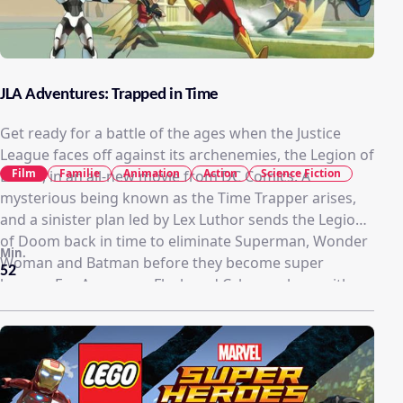
JLA Adventures: Trapped in Time
Get ready for a battle of the ages when the Justice
League faces off against its archenemies, the Legion of
Film
Familie
Animation
Action
Science Fiction
Doom, in an all-new movie from DC Comics. A
mysterious being known as the Time Trapper arises,
and a sinister plan led by Lex Luthor sends the Legion
of Doom back in time to eliminate Superman, Wonder
Min.
Woman and Batman before they become super
52
heroes. For Aquaman, Flash and Cyborg, along with
teen super heroes Karate Kid and Dawnstar, the stakes
have never been higher, the rescue mission never
deadlier. So join the fight for the future as the Justice
League confronts its ultimate challenge… the threat of
having never existed!