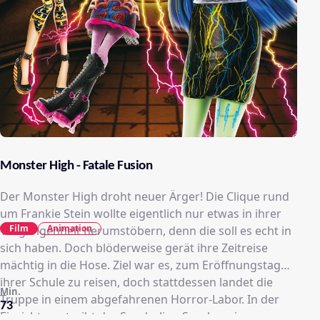
Monster High - Fatale Fusion
Der Monster High droht neuer Ärger! Die Clique rund
um Frankie Stein wollte eigentlich nur etwas in ihrer
Film
Animation
Vergangenheit herumstöbern, denn die soll es echt in
sich haben. Doch blöderweise gerät ihre Zeitreise
mächtig in die Hose. Ziel war es, zum Eröffnungstag
ihrer Schule zu reisen, doch stattdessen landet die
Min.
Truppe in einem abgefahrenen Horror-Labor. In der
73
Einrichtung treibt der Sonderling Sparky sein