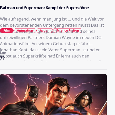
Batman und Superman: Kampf der Supersöhne
Wie aufregend, wenn man jung ist … und die Welt vor
dem bevorstehenden Untergang retten muss! Das ist
Film
Animation
Action
Science Fiction
die Last des elfjährigen Jonathan Kent und seines
unfreiwilligen Partners Damian Wayne im neuen DC-
Animationsfilm. An seinem Geburtstag erfährt
Jonathan Kent, dass sein Vater Superman ist und er
Min.
selbst auch Superkräfte hat! Er lernt auch den
79
legendären Dunklen Ritter und dessen derzeitiges Boy
Wonder Damian kennen. Doch dann müssen sich
beide Jungs unfreiwillig zusammenschließen, um ihre
Familie vor bösen Aliens zu beschützen … Werden sie
die Super Sons und folgen ihrem Schicksal?