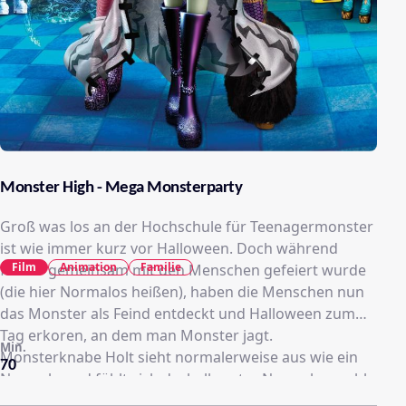
Monster High - Mega Monsterparty
Groß was los an der Hochschule für Teenagermonster
ist wie immer kurz vor Halloween. Doch während
Film
Animation
Familie
früher gemeinsam mit den Menschen gefeiert wurde
(die hier Normalos heißen), haben die Menschen nun
das Monster als Feind entdeckt und Halloween zum
Tag erkoren, an dem man Monster jagt.
Min.
Monsterknabe Holt sieht normalerweise aus wie ein
70
Normalo und fühlt sich deshalb unter Normalos wohl.
Das wird ihm zum Verhängnis, als ihn die