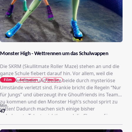
Monster High - Wettrennen um das Schulwappen
Die SKRM (Skullitmate Roller Maze) stehen an und die
ganze Schule fiebert darauf hin. Vor allem, weil die
Film
Animation
Familie
Finalisten Clawd und Deuce beide durch mysteriöse
Umstände verletzt sind. Frankie bricht die Regeln “Nur
für Jungs” und überzeugt ihre Ghoulfriends ins Team
zu kommen und den Monster High’s school sprirt zu
Min.
retten! Dadurch machen sich einige bisher
47
unbekannte Talente sichtbar und die Chancen für
einen Gewinn der Monster High stehen sicher, wenn
da nicht die bösen Tricks der Rivalen wären.