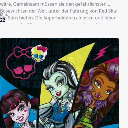
wäre. Gemeinsam müssen sie den gefährlichsten
Bösewichten der Welt unter der Führung von Red Skull
Min.
die Stirn bieten. Die Superhelden trainieren und leben
22
gemeinschaftlich in ihrem neuen Hauptquartier, dem
Avengers Tower. Egal, ob Dr. Doom versucht, Asgard zu
erobern, Attuma mit der Armee von Atlantis in New
York einmarschiert oder Dracula seine Vampir-Horden
auf die Welt loslässt: Die Avengers können nur
gewinnen, wenn sie zusammenarbeiten – auch wenn
das aufgrund ihrer Unterschiedlichkeit nicht immer
einfach ist.