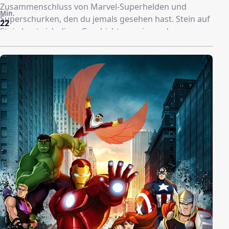
Zusammenschluss von Marvel-Superhelden und
Min.
Superschurken, den du jemals gesehen hast. Stein auf
22
Stein baut sich diese Geschichte zu einem der
epischsten Marvelabenteuer auf. Und natürlich darf
ein besonderer Gastauftritt in diesem Lego-Marvel
Special nicht fehlen...