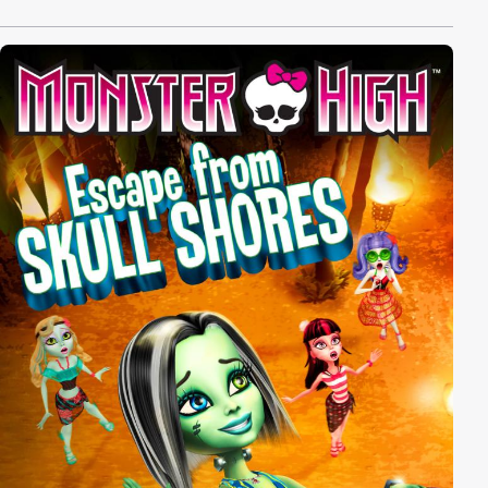
Unwesen. Ihm gelingt es, die Freundinnen in ein
Experiment zu verwickeln - mit fatalen Folgen! Acht
von ihnen transformiert er zu vier schaurig-schönen
Hybrid-Monstern. Trotz Fusion wider Willen ist nun
Zusammenarbeit gefragt, damit keine weiteren
Experimente schiefgehen. Wenn die Freunde
scheitern, könnte das das Ende ihrer geliebten
Monster High bedeuten!