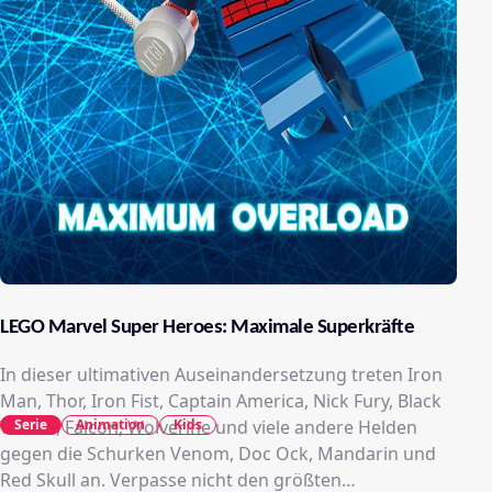
LEGO Marvel Super Heroes: Maximale Superkräfte
In dieser ultimativen Auseinandersetzung treten Iron
Man, Thor, Iron Fist, Captain America, Nick Fury, Black
Serie
Animation
Kids
Widow, Falcon, Wolverine und viele andere Helden
gegen die Schurken Venom, Doc Ock, Mandarin und
Red Skull an. Verpasse nicht den größten