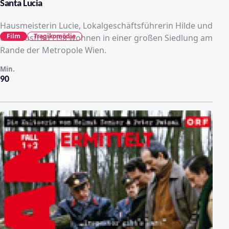
Santa Lucia
Hausmeisterin Lucie, Lokalgeschäftsführerin Hilde und
Film
Tragikomödie
die Hausfrau Lisa wohnen in einer großen Siedlung am
Rande der Metropole Wien.
Min.
90