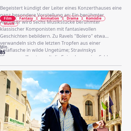
Begeistert kündigt der Leiter eines Konzerthauses eine
ganz besondere Vorstellung an: Ein berühmter
Film
Fantasy
Animation
Drama
Komödie
Animator wird sechs Musikstücke berühmter
Musik
klassischer Komponisten mit fantasievollen
Geschichten bebildern. Zu Ravels "Bolero" etwa
verwandeln sich die letzten Tropfen aus einer
Min.
Colaflasche in wilde Ungetüme; Stravinskys
85
"Feuervogel" untermalt die Episode um eine Schlange,
die vom "Baum der Erkenntnis" nascht und es mit dem
Teufel zu tun bekommt. Zwischen den sechs
Zeichentrickepisoden kommt es im Konzertsaal zu
skurrilen Auseinandersetzungen zwischen dem
Zeichner, dem Dirigenten und dem Direktor.