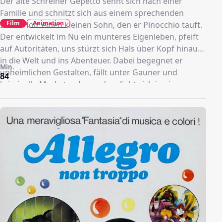
Der alte Schreiner Gepetto sehnt sich nach einer
Familie und schnitzt sich aus einem sprechenden
Film
Animation
Stück Holz einen kleinen Sohn, den er Pinocchio tauft.
Der entwickelt im Nu ein munteres Eigenleben, pfeift
auf Autoritäten, uns stürzt sich Hals über Kopf hinaus
in die Welt und ins Abenteuer. Dabei begegnet er
Min.
unheimlichen Gestalten, fällt unter Gauner und
84
kriminelle Marketender, und verliebt sich in ein
Mädchen mit blauem Haar. Unterdessen sucht ihn
verzweifelt der alte Gepetto. Als ihn ein Fisch
verschluckt, gibt es ein überraschendes Wiedersehen.