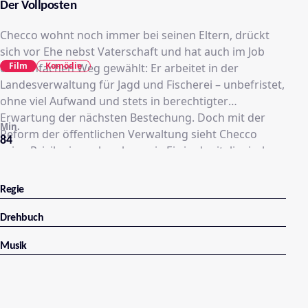
Der Vollposten
Checco wohnt noch immer bei seinen Eltern, drückt
sich vor Ehe nebst Vaterschaft und hat auch im Job
Film
Komödie
den einfachen Weg gewählt: Er arbeitet in der
Landesverwaltung für Jagd und Fischerei – unbefristet,
ohne viel Aufwand und stets in berechtigter
Erwartung der nächsten Bestechung. Doch mit der
Min.
Reform der öffentlichen Verwaltung sieht Checco
84
seine Privilegien schmelzen wie Eis in der italienischen
Sonne. Vor die Wahl „Kündigung oder Versetzung“
gestellt, entscheidet sich Checco für Option Nr. 2. Die
Regie
eiskalte Beamtin Sironi greift deswegen zu drastischen
Maßnahmen: In der Hoffnung, dass er kündigt, schickt
Drehbuch
sie den renitenten Faulpelz an die abgelegensten Orte,
Musik
sogar über die Grenzen Italiens hinaus .....