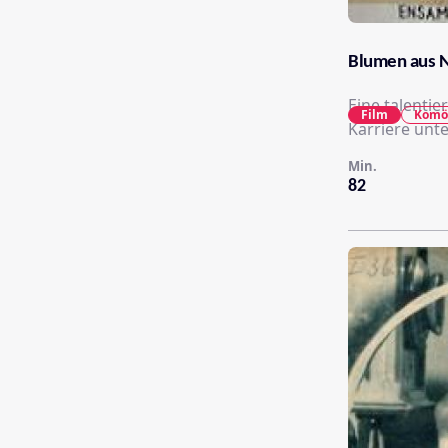
Blumen aus N
Eine talenti
Film
Komö
Karriere unte
Min.
82