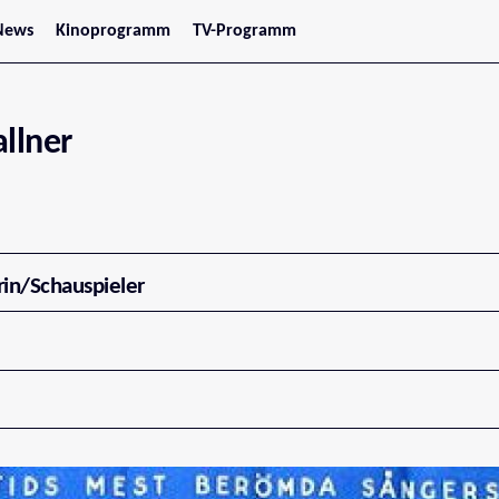
News
Kinoprogramm
TV-Programm
tars
Jetzt im Kino
treaming
Demnächst im Kino
Wien
Niederösterreich
llner
Oberösterreich
Steiermark
Burgenland
Kärnten
Salzburg
Tirol
Vorarlberg
rin/Schauspieler