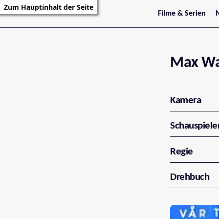
Zum Hauptinhalt der Seite
Filme & Serien
Trailer
S
Kritiken
S
Filmarchiv
Serienarchiv
Max Wa
Kamera
Schauspiele
Regie
Drehbuch