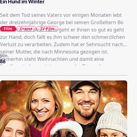
Ein Hund im Winter
Seit dem Tod seines Vaters vor einigen Monaten lebt
der dreizehnjährige George bei seinen Großeltern Bo
Film
Drama
TV-Film
und Cora. Auf ihrer Farm geht er ihnen so gut es geht
zur Hand, doch fällt es ihm schwer den schmerzlichen
Verlust zu verarbeiten. Zudem hat er Sehnsucht nach
seiner Mutter, die nach Minnesota gezogen ist.
Min.
Immerhin steht Weihnachten und damit eine
86
Familienwiedervereinigung vor der Tür, auch wenn
sein Vater diesmal nicht dabei sein kann. Bald freundet
sich der kleine George mit dem Nachbarshund Tucker
an, der ihm Trost spendet und mit dem er viele
Abenteuer erlebt - wie etwa gemeinsames
Traktorfahren. Als jedoch ein gewaltiger Sturm
losbricht, muss der Junge über sich selbst
hinauswachsen und lernt dabei die wahre Bedeutung
von Verantwortung, Freundschaft und Liebe kennen.