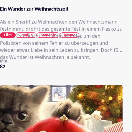
Ein Wunder zur Weihnachtszeit
Als ein Sheriff zu Weihnachten den Weihnachtsmann
festnimmt, drohrt das gesamte Fest in einem Fiasko zu
Film
Familie
Komödie
Drama
enden. Es braucht nun eimn Wunder, um den
Polizisten von seinem Fehler zu überzeugen und
wieder etwas Liebe in sein Leben zu bringen. Doch für
das Wunder ist Weihnachten ja bekannt.
Min.
82