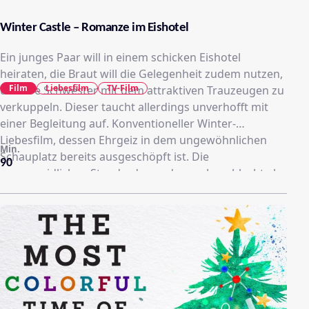
Winter Castle – Romanze im Eishotel
Ein junges Paar will in einem schicken Eishotel
heiraten, die Braut will die Gelegenheit zudem nutzen,
Film
Liebesfilm
TV-Film
um ihre Schwester mit dem attraktiven Trauzeugen zu
verkuppeln. Dieser taucht allerdings unverhofft mit
einer Begleitung auf. Konventioneller Winter-
Liebesfilm, dessen Ehrgeiz in dem ungewöhnlichen
Min.
Schauplatz bereits ausgeschöpft ist. Die
90
unvermeidlichen Standards werden mehr schlecht als
recht bedient, ohne dass sie zu irgendeinem Zeitpunkt
ein befriedigendes Ganzes ergeben würden.