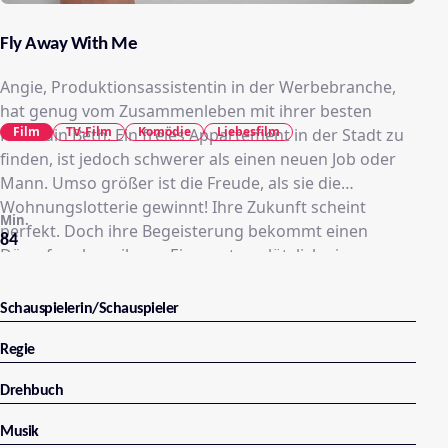
Fly Away With Me
Angie, Produktionsassistentin in der Werbebranche,
hat genug vom Zusammenleben mit ihrer besten
Film
TV-Film
Komödie
Liebesfilm
Freundin Beth. Ein freies Appartement in der Stadt zu
finden, ist jedoch schwerer als einen neuen Job oder
Mann. Umso größer ist die Freude, als sie die
Wohnungslotterie gewinnt! Ihre Zukunft scheint
Min.
perfekt. Doch ihre Begeisterung bekommt einen
84
Dämpfer, als an ihrem Einzugstag plötzlich ein
sprechender Papagei durch die Balkontür flattert.
Denn Haustiere sind hier strikt verboten! Und als wäre
Schauspielerin/Schauspieler
das nicht genug, entdeckt sie, dass ihr Nachbar Ted
ebenfalls ein geheimes Haustier versteckt. Gemeinsam
Regie
versuchen sie, ihre tierischen Mitbewohner geheim zu
Drehbuch
halten – und kommen sich dabei unerwartet näher.
Musik