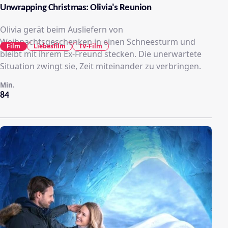
Unwrapping Christmas: Olivia's Reunion
Olivia gerät beim Ausliefern von
Weihnachtsgeschenken in einen Schneesturm und
Film
Liebesfilm
TV-Film
bleibt mit ihrem Ex-Freund stecken. Die unerwartete
Situation zwingt sie, Zeit miteinander zu verbringen.
Min.
84