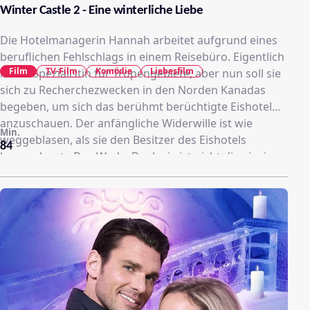
Winter Castle 2 - Eine winterliche Liebe
Die Hotelmanagerin Hannah arbeitet aufgrund eines
beruflichen Fehlschlags in einem Reisebüro. Eigentlich
Film
TV-Film
Komödie
Liebesfilm
ist sie Spezialistin für Tropengebiete, aber nun soll sie
sich zu Recherchezwecken in den Norden Kanadas
begeben, um sich das berühmt berüchtigte Eishotel
anzuschauen. Der anfängliche Widerwille ist wie
Min.
weggeblasen, als sie den Besitzer des Eishotels
84
kennenlernt - Ben Wade. Doch sie ist nicht die einzige,
die ein Auge auf ihn geworfen hat.