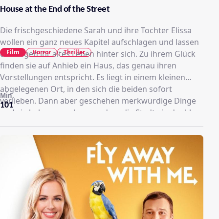
House at the End of the Street
Die frischgeschiedene Sarah und ihre Tochter Elissa
wollen ein ganz neues Kapitel aufschlagen und lassen
Film
Horror
Thriller
deswegen ihr altes Leben hinter sich. Zu ihrem Glück
finden sie auf Anhieb ein Haus, das genau ihren
Vorstellungen entspricht. Es liegt in einem kleinen
abgelegenen Ort, in den sich die beiden sofort
Min.
verlieben. Dann aber geschehen merkwürdige Dinge
101
und sie bekommen heraus, dass die Stadt ein dunkles
Geheimnis birgt. Vor wenigen Jahren passierte in
ihrem Nachbarhaus ein schrecklicher Mord. Die
Tochter der Familie töte ihre Eltern im Schlaf und
verschwand daraufhin spurlos - zurück blieb nur ihr
Bruder Ryan, der seitdem alleine dort wohnt. Elissa
und Ryan kommen sich trotz dieses schrecklichen
Ereignisses näher, auch gegen den Willen ihrer Mutter.
Doch je tiefer die Beziehung der beiden jungen
Menschen wird, desto stärker werden sie in eine