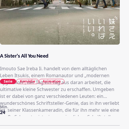
A Sister's All You Need
Imouto Sae Ireba Ii. handelt von dem alltäglichen
Leben Itsukis, einem Romanautor und „modernen
Serie
Komödie
Animation
Pygmalion“, der Tag ein Tag aus daran arbeitet, die
ultimative kleine Schwester zu erschaffen. Umgeben
ist er dabei von ganz verschiedenen Leuten: ein
wunderschönes Schriftsteller-Genie, das in ihn verliebt
Min.
ist, seiner Klassenkameradin, die für ihn mehr wie eine
24
große Schwester ist, einem männlichen Schriftsteller
und einem sadistischen Steuerberater sowie seinem