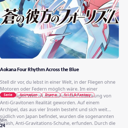
Aokana Four Rhythm Across the Blue
Stell dir vor, du lebst in einer Welt, in der Fliegen ohne
Motoren oder Federn möglich wäre. Im einer
Serie
Animation
Drama
Sci-Fi & Fantasy
zukünftigen Welt ist dies durch die Entdeckung von
Anti-Gravitonen Realität geworden. Auf einem
Archipel, das aus vier Inseln besteht und sich weit
südlich von Japan befindet, wurden die sogenannten
Min.
Grash, Anti-Gravitations-Schuhe, erfunden. Durch die
24