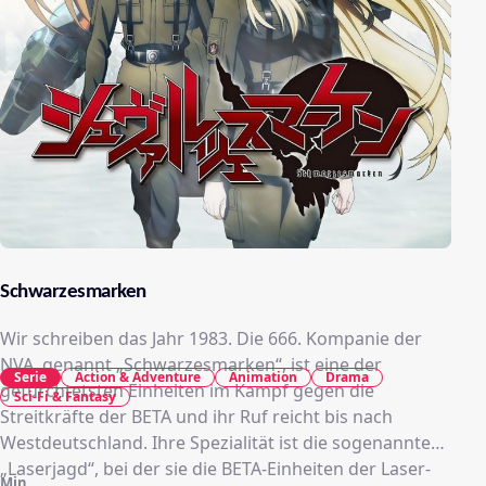
Schwarzesmarken
Wir schreiben das Jahr 1983. Die 666. Kompanie der
NVA, genannt „Schwarzesmarken“, ist eine der
Serie
Action & Adventure
Animation
Drama
gefürchtetsten Einheiten im Kampf gegen die
Sci-Fi & Fantasy
Streitkräfte der BETA und ihr Ruf reicht bis nach
Westdeutschland. Ihre Spezialität ist die sogenannte
„Laserjagd“, bei der sie die BETA-Einheiten der Laser-
Min.