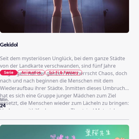
Gekidol
Seit dem mysteriösen Unglück, bei dem ganze Städte
von der Landkarte verschwanden, sind fünf Jahre
Serie
Animation
Sci-Fi & Fantasy
vergangen. Auf der ganzen Welt herrscht Chaos, doch
nach und nach beginnen die Menschen mit dem
Wiederaufbau ihrer Städte. Inmitten dieses Umbruchs
hat es sich eine Gruppe junger Mädchen zum Ziel
Min.
gesetzt, die Menschen wieder zum Lächeln zu bringen:
24
Und zwar mithilfe des neuen „Theatrical Material
System“, mit dem 3D-Hologramme von lebensechten
Bühnen erzeugt werden können. Voller Hoffnung
fiebern sie auf den Moment hin, an dem es endlich