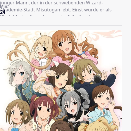
junger Mann, der in der schwebenden Wizard-
Min.
Akademie-Stadt Misutogan lebt. Einst wurde er als
24
Black Master Swordsman, das Elite-Ass des
Spezialteams S128 gefeiert, doch nun verachtet man
ihn als Verräter. Eines Tages wird er dem Team E601,
welches zehn aufeinanderfolgende Niederlagen
erlitten hat, als Ausbilder zugewiesen. E601 besteht
aus den drei Mädchen Misora Whitale, Lecty Eisenach
und Rico Flamel, die allerdings die eine oder andere
merkwürdige Eigenart besitzen.