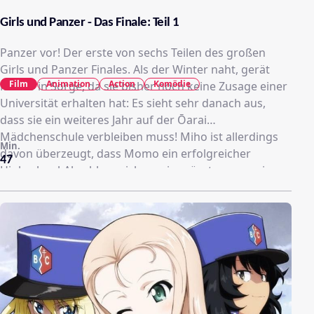
Girls und Panzer - Das Finale: Teil 1
Panzer vor! Der erste von sechs Teilen des großen
Girls und Panzer Finales. Als der Winter naht, gerät
Film
Animation
Action
Komödie
Momo in Sorge, da sie bisher noch keine Zusage einer
Universität erhalten hat: Es sieht sehr danach aus,
dass sie ein weiteres Jahr auf der Ōarai
Mädchenschule verbleiben muss! Miho ist allerdings
Min.
davon überzeugt, dass Momo ein erfolgreicher
47
Highschool-Abschluss sicher sein müsste, wenn sie
sich als erfolgreich im Sensha-dō erweisen sollte. Und
so bestreitet Team Ōarai mit Momo als neuer
Oberkommandantin den soeben wiederentdeckten
Winter-Raupenketten-Cup, mit vielen alten Bekannten
aber auch neuen Gegnern, wie der heiß erwarteten
Freien Schule BC!