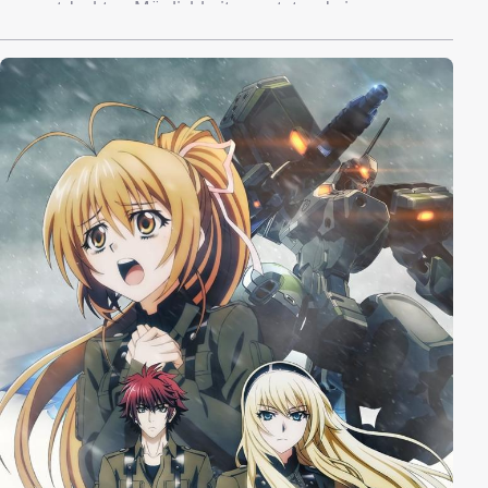
neu entdeckten Möglichkeiten entstand ein neuer
Sport namens Flying Circus. Der Protagonist zog sich
aus aus verschiedenen Gründen, unter anderem
wegen zu vieler Niederlagen, die er erlitten hatte, aus
dem Sport zurück. Doch seine Leidenschaft wird
wieder entfacht, als er die Austauschschülerin Asuka
Kurashina trifft und ihr das Fliegen beibringt. Somit
entscheidet er sich, erneut am Flying Circus
teilzunehmen.