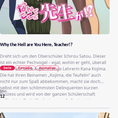
Why the Hell are You Here, Teacher!?
Dreht sich um den Oberschüler Ichirou Satou. Dieser
ist ein echter Pechvogel – egal, wohin er geht, überall
Serie
Komödie
Animation
trifft er auf seine superstrenge Lehrerin Kana Kojima.
Die hat ihren Beinamen „Kojima, die Teufelin“ auch
nicht nur zum Spaß abbekommen, macht sie doch
selbst mit den schlimmsten Delinquenten kurzen
Min.
Prozess und wird von der ganzen Schülerschaft
12
gefürchtet. Ihr höllisch strenges Auftreten ist
allerdings nicht das Einzige, was sie zur Teufelin
macht, denn sie sieht zudem auch noch teuflisch gut