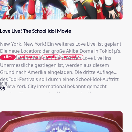
Love Live! The School Idol Movie
New York, New York! Ein weiteres Love Live! ist geplant.
Die neue Location: der große Akiba Dome in Tokio! μ’s,
Film
Animation
Musik
Komödie
deren Bekanntheit nach dem letzten Love Live! ins
Unermessliche gestiegen ist, werden aus diesem
Grund nach Amerika eingeladen. Die dritte Auflage
des Idol-Festivals soll durch einen School-Idol-Auftritt
Min.
in New York City international bekannt gemacht
99
werden. Ein spannendes Abenteuer im Herzen
Amerikas wartet auf Honoka und ihre Freundinnen.
Ebenso müssen sich die neun Mädchen nun
entscheiden: Wie geht es weiter mit μ’s? Ein großer
Auftritt in Akihabara, zu dem auch die ehemals
größten Konkurrenten A-RISE eingeladen sind, soll die