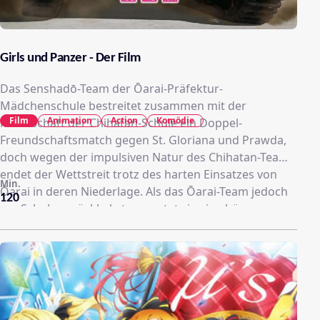
Girls und Panzer - Der Film
Das Senshadō-Team der Ōarai-Präfektur-
Mädchenschule bestreitet zusammen mit der
Film
Animation
Action
Komödie
Mannschaft der Chihatan-Schule ein Doppel-
Freundschaftsmatch gegen St. Gloriana und Prawda,
doch wegen der impulsiven Natur des Chihatan-Teams
endet der Wettstreit trotz des harten Einsatzes von
Min.
Ōarai in deren Niederlage. Als das Ōarai-Team jedoch
120
zur Schule zurückkehrt, erwartet sie eine böse
Überraschung: Trotz ihres Sieges im 63. Senshadō-
Schulturnier hat das japanische Bildungsministerium
an seiner Entscheidung festgehalten, die Schule zu
schließen. Die Mädchen werden somit gezwungen,
ihre Sachen zu packen und am nächsten Morgen ihr
Schulschiff im Hafen von Ōarai zu verlassen.