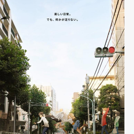
aus! Da ist es auch nicht verwunderlich, dass bei
Ichirou die Hormone verrückt spielen, wenn er und
seine hübsche Lehrerin in immer wieder neue
verrückte und äußerst suggestive Situationen geraten.
Vielleicht ist dieser Pechvogel ja doch nicht so
unglücklich, wie man zunächst annimmt …