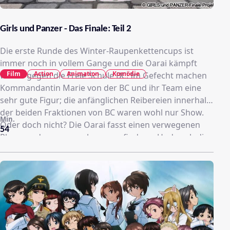
Girls und Panzer - Das Finale: Teil 2
Die erste Runde des Winter-Raupenkettencups ist
immer noch in vollem Gange und die Oarai kämpft
Film
Action
Animation
Komödie
weiter gegen die Freie Schule BC! Im Gefecht machen
Kommandantin Marie von der BC und ihr Team eine
sehr gute Figur; die anfänglichen Reibereien innerhalb
der beiden Fraktionen von BC waren wohl nur Show.
Min.
Oder doch nicht? Die Oarai fasst einen verwegenen
54
Plan, um das genauer herauszufinden… Und auch die
anderen wohlbekannten, aber auch bisher
unbekannten, Schulen liefern sich jede Menge geballte
Panzer-Action! Wie endet die Runde 1? Und was
erwartet uns in Runde 2?