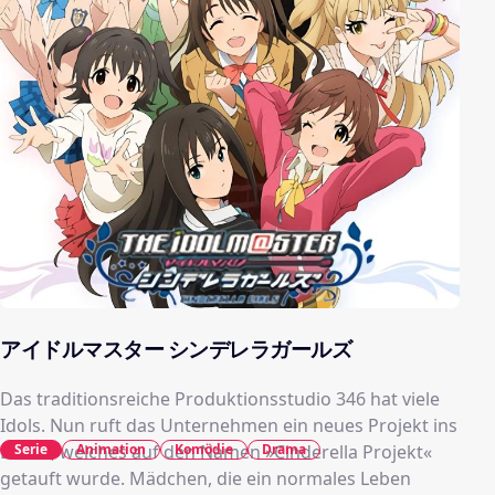
アイドルマスター シンデレラガールズ
Das traditionsreiche Produktionsstudio 346 hat viele
Idols. Nun ruft das Unternehmen ein neues Projekt ins
Serie
Animation
Komödie
Drama
Leben, welches auf den Namen »Cinderella Projekt«
getauft wurde. Mädchen, die ein normales Leben