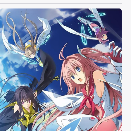
plötzlich öffnenden Hairou-Portale verbunden. Mit
dem Aufeinandertreffen dieser Welten waren Wesen
wie Hexen, Feen oder Dämonen, die man zuvor nur
aus Märchen kannte plötzlich Realität. Zur selben Zeit
tauchten in jeder dieser Welten Mädchen mit den
besonderen Kräften Exceed auf. Um den Schutz und
die Weiterentwicklung dieser „Progress“ genannten
Mädchen zu gewährleisten wurde die riesige
Akademie-Stadt Aoran auf einer abgelegenen Insel
mitten im Pazifik errichtet. In dieser Schule
versammeln sich die Mädchen, treffen neue Gefährten
und formen Bindungen, die sie brauchen, um dem
gemeinsamen Feind aller fünf Welten, Ouroboros, zu
trotzen. Denn die auserwählten „Progress“-Mädchen
sind die einzigen, die diese Welt vor ihrem Ruin
bewahren können.