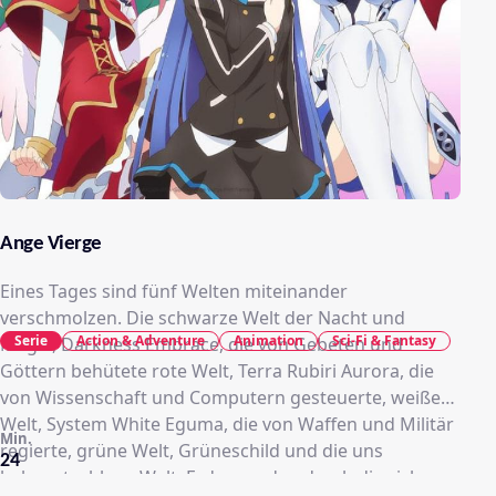
Ange Vierge
Eines Tages sind fünf Welten miteinander
verschmolzen. Die schwarze Welt der Nacht und
Serie
Action & Adventure
Animation
Sci-Fi & Fantasy
Magie, Darkness Embrace, die von Gebeten und
Göttern behütete rote Welt, Terra Rubiri Aurora, die
von Wissenschaft und Computern gesteuerte, weiße
Welt, System White Eguma, die von Waffen und Militär
Min.
regierte, grüne Welt, Grüneschild und die uns
24
bekannte, blaue Welt, Erde, wurden durch die sich