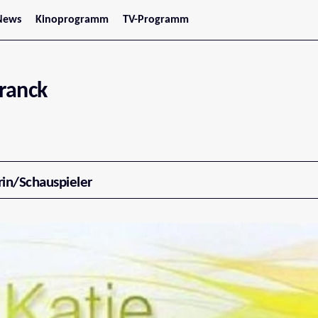
News
Kinoprogramm
TV-Programm
tars
Jetzt im Kino
treaming
Demnächst im Kino
Wien
Niederösterreich
Franck
Oberösterreich
Steiermark
Burgenland
Kärnten
Salzburg
Tirol
Vorarlberg
rin/Schauspieler