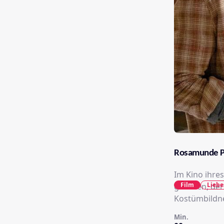
Rosamunde Pi
Im Kino ihres
Film
Liebe
gesehen, der
Kostümbildne
Min.