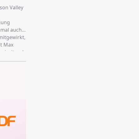
son Valley
gung
hmal auch
mitgewirkt,
ht Max
reizeitpark
edrock, um
aligen
en keinen