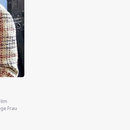
Film
nge Frau