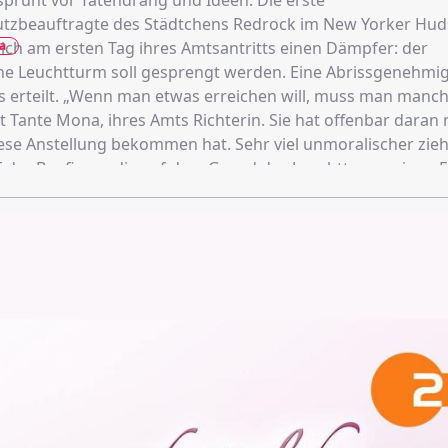
sprüht vor Tatendrang und Ideen. Die erste
zbeauftragte des Städtchens Redrock im New Yorker Hud
a
ch am ersten Tag ihres Amtsantritts einen Dämpfer: der
e Leuchtturm soll gesprengt werden. Eine Abrissgenehmi
s erteilt. „Wenn man etwas erreichen will, muss man manc
gt Tante Mona, ihres Amts Richterin. Sie hat offenbar daran 
ese Anstellung bekommen hat. Sehr viel unmoralischer zie
 der Baufirma, die auf dem Grund des Leuchtturms einen F
, im Hintergrund die Fäden. Er schickt Rob Hunter nach R
 zu forcieren. Dass der dort seinen Vater trifft, den ehem
rter, zu dem der Mann aus New York City seit über 35 Jahr
hat, kann kein Zufall sein!