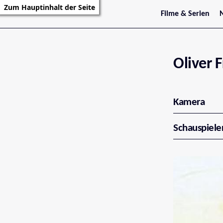
Zum Hauptinhalt der Seite
Filme & Serien
Trailer
S
Kritiken
S
Filmarchiv
Serienarchiv
Oliver 
Kamera
Schauspiele