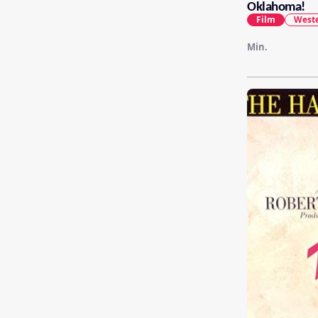
Oklahoma!
Film
West
Min.