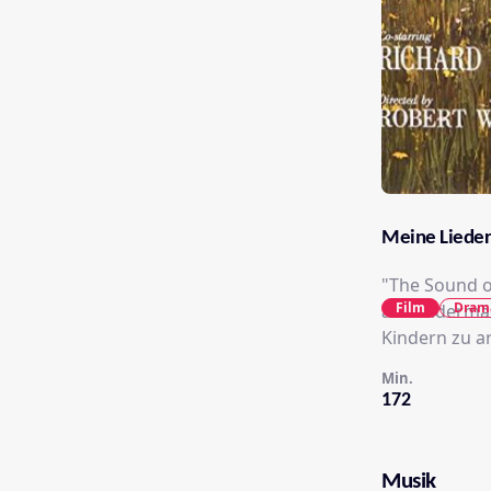
Meine Lieder
"The Sound of
Film
Dram
als Kindermä
Kindern zu a
Min.
172
Musik