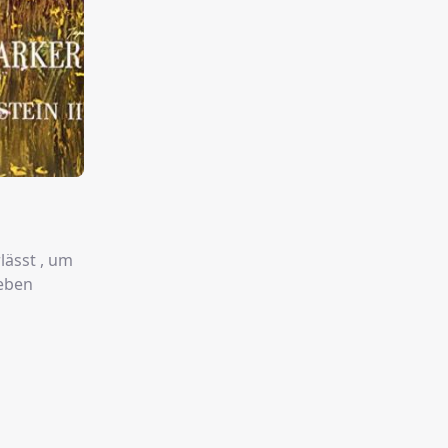
lässt , um
ieben