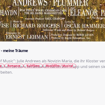
 - meine Träume
 Music": Julie Andrews als Novizin Maria, die ihr Kloster ver
a
Romanze
Kultfilme
Musikfilm / Musical
dchen bei dem verwitweten Baron von Trapp und seinen s
rbeiten.