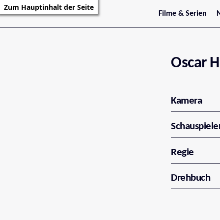
Zum Hauptinhalt der Seite
Filme & Serien
Trailer
S
Kritiken
S
Filmarchiv
Serienarchiv
Oscar 
Kamera
Schauspiele
Regie
Drehbuch