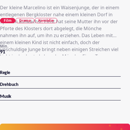
Der kleine Marcelino ist ein Waisenjunge, der in einem
entlegenen Bergkloster nahe einem kleinen Dorf in
Film
Drama
Komödie
Spanien aufwächst. Einst hat seine Mutter ihn vor der
Pforte des Klosters dort abgelegt, die Mönche
nahmen ihn auf, um ihn zu erziehen. Das Leben mit
einem kleinen Kind ist nicht einfach, doch der
Min.
unschuldige Junge bringt neben einigen Streichen viel
91
Licht in das harte Leben der Mönche. Eines Tages
findet Marcelino auf dem Dachboden des Klosters ein
großes Holzkreuz mit einer hölzernen Figur des
Regie
gekreuzigten Jesus daran. Aufgeklärt, um wen es sich
handelt, bietet er ihm bei einer anderen Gelegenheit
Drehbuch
von seinem Brot an...und Jesus steigt vom Kreuz und
Musik
nimmt das freundliche Angebot an...