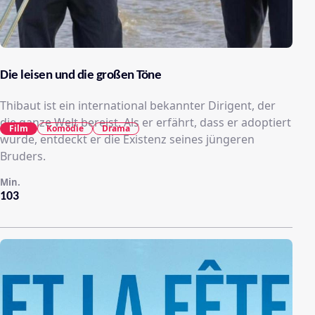
Die leisen und die großen Töne
Thibaut ist ein international bekannter Dirigent, der
die ganze Welt bereist. Als er erfährt, dass er adoptiert
Film
Komödie
Drama
wurde, entdeckt er die Existenz seines jüngeren
Bruders.
Min.
103