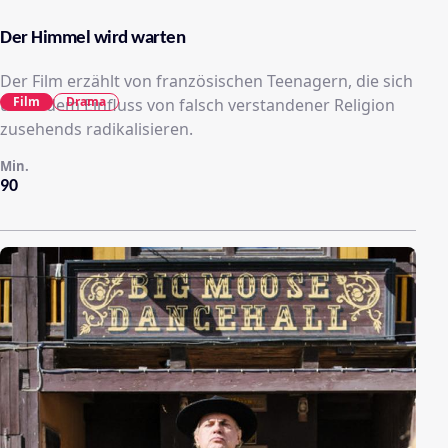
Der Himmel wird warten
Der Film erzählt von französischen Teenagern, die sich
Film
Drama
unter dem Einfluss von falsch verstandener Religion
zusehends radikalisieren.
Min.
90