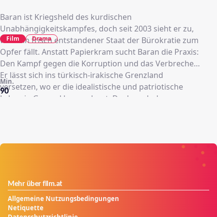
Baran ist Kriegsheld des kurdischen
Unabhängigkeitskampfes, doch seit 2003 sieht er zu,
Film
Drama
wie sein frisch entstandener Staat der Bürokratie zum
Opfer fällt. Anstatt Papierkram sucht Baran die Praxis:
Den Kampf gegen die Korruption und das Verbrechen.
Er lässt sich ins türkisch-irakische Grenzland
Min.
versetzen, wo er die idealistische und patriotische
90
Lehrerin Govend kennenlernt. Doch auch das
Verbrechen findet er dort und legt sich schnell mit
dem örtlichen Gangsterboss Aziz Aga an …
Mehr über film.at
Allgemeine Nutzungsbedingungen
Netiquette
Datenschutzrichtlinie