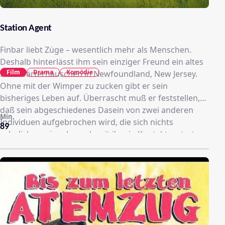
Station Agent
Finbar liebt Züge – wesentlich mehr als Menschen.
Deshalb hinterlässt ihm sein einziger Freund ein altes
Film
Drama
Komödie
Bahnwärterhäuschen in Newfoundland, New Jersey.
Ohne mit der Wimper zu zucken gibt er sein
bisheriges Leben auf. Überrascht muß er feststellen,
daß sein abgeschiedenes Dasein von zwei anderen
Min.
Individuen aufgebrochen wird, die sich nichts
89
sehnlicher wünschen, als mit ihm in Kontakt zu treten:
Joe, der nicht weit vom Bahnwärterhäuschen mit Leib
und Seele und kubanischer Herzlichkeit einen Imbiss
betreibt, und Olivia, deren Bekanntschaft er macht, als
sie ihn beinahe mit ihrem Wagen überfährt. Finbar
würde beiden am liebsten komplett aus dem Weg
gehen, doch Zähigkeit und Zufälle bringen die Drei
immer wieder auf ein Gleis.