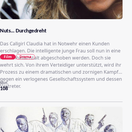
Nuts… Durchgedreht
Das Callgirl Claudia hat in Notwehr einen Kunden
erschlagen. Die intelligente junge Frau soll nun in eine
Film
Drama
Nervenheilanstalt abgeschoben werden. Doch sie
wehrt sich. Von ihrem Verteidiger unterstützt, wird ihr
Prozess zu einem dramatischen und zornigen Kampf
gegen ein verlogenes Gesellschaftssystem und dessen
Min.
Vertreter.
108