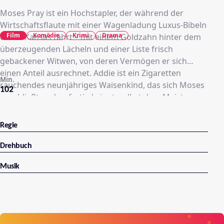
Moses Pray ist ein Hochstapler, der während der
Wirtschaftsflaute mit einer Wagenladung Luxus-Bibeln
Film
Komödie
Krimi
Drama
durch Kansas fährt – mit einem Goldzahn hinter dem
überzeugenden Lächeln und einer Liste frisch
gebackener Witwen, von deren Vermögen er sich
einen Anteil ausrechnet. Addie ist ein Zigaretten
Min.
rauchendes neunjähriges Waisenkind, das sich Moses
102
anschließt und es fertig bringt, selbst dem Meister-
Betrüger noch Tricks zu zeigen. Madeline Kahn
überzeugt mit einer lustigen, neurotischen
Regie
Darstellung als Trixie Delight, die so lange mit auf Tour
geht, bis Addie feststellt, dass Trixie sich zwischen
Drehbuch
Addie und Moses drängt – was offensichtlich nicht
Musik
passieren darf ...