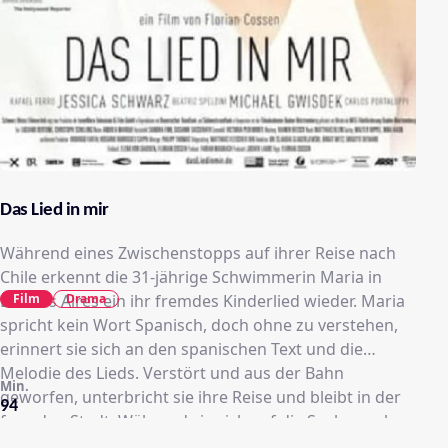
Das Lied in mir
Während eines Zwischenstopps auf ihrer Reise nach
Chile erkennt die 31-jährige Schwimmerin Maria in
Film
Drama
Buenos Aires ein ihr fremdes Kinderlied wieder. Maria
spricht kein Wort Spanisch, doch ohne zu verstehen,
erinnert sie sich an den spanischen Text und die
Melodie des Lieds. Verstört und aus der Bahn
Min.
geworfen, unterbricht sie ihre Reise und bleibt in der
94
fremden Stadt. Während sie sich auf die Suche nach
einer Erklärung macht, taucht plötzlich ihr Vater Anton