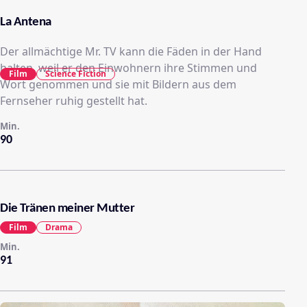
La Antena
Der allmächtige Mr. TV kann die Fäden in der Hand
halten, weil er den Einwohnern ihre Stimmen und
Film
Science Fiction
Wort genommen und sie mit Bildern aus dem
Fernseher ruhig gestellt hat.
Min.
90
Die Tränen meiner Mutter
Film
Drama
Min.
91