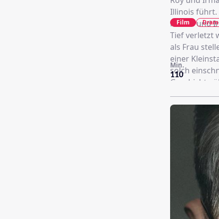
Roy und Irma
Illinois führ
Film
Dram
müsse und Ir
Tief verletz
als Frau stel
einer Kleinst
Min.
solch einsch
110
Geschichte ü