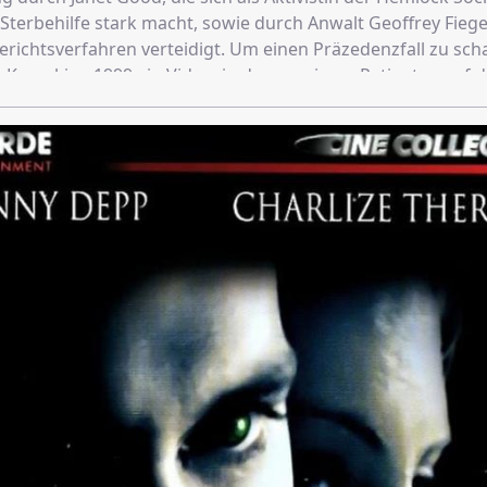
 Sterbehilfe stark macht, sowie durch Anwalt Geoffrey Fieger
erichtsverfahren verteidigt. Um einen Präzedenzfall zu scha
t Kevorkian 1999 ein Video, in dem er einem Patienten auf 
als eigenhändig eine tödliche Spritze verabreicht. Daraufh
n wegen Totschlags zu einer Freiheitsstrafe von 10 bis 25 J
007 wird er, inzwischen selbst unheilbar krank, frühzeitig au