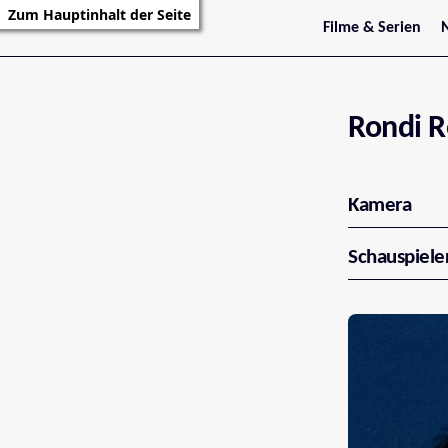
Zum Hauptinhalt der Seite
Filme & Serien
Trailer
S
Kritiken
S
Filmarchiv
Serienarchiv
Rondi 
Kamera
Schauspiele