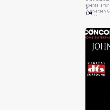
ebenfalls für
Min.
in diversen G
134
veröffentlich
Wunsch erstm
Jack Kevorkia
verurteilt. 2
entlassen.