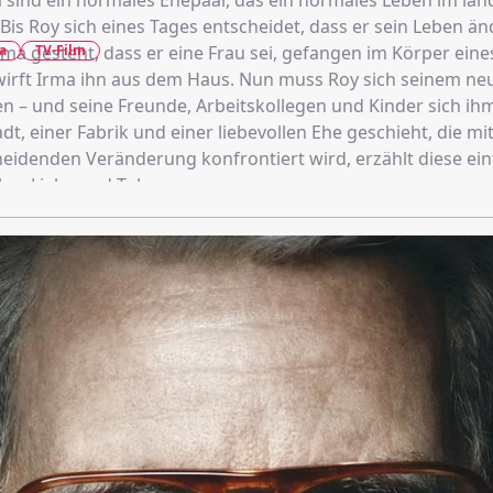
 sind ein normales Ehepaar, das ein normales Leben im län
t. Bis Roy sich eines Tages entscheidet, dass er sein Leben ä
a
TV-Film
ma gesteht, dass er eine Frau sei, gefangen im Körper ein
t wirft Irma ihn aus dem Haus. Nun muss Roy sich seinem n
len – und seine Freunde, Arbeitskollegen und Kinder sich ih
adt, einer Fabrik und einer liebevollen Ehe geschieht, die mi
neidenden Veränderung konfrontiert wird, erzählt diese ei
ber Liebe und Toleranz.