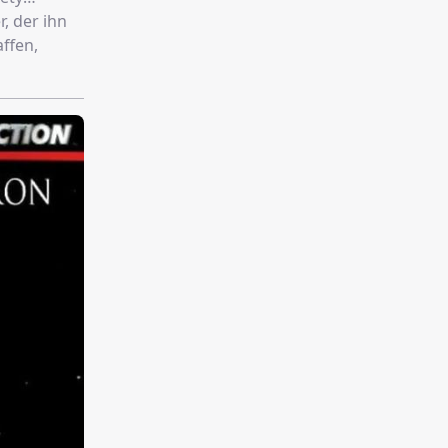
, der ihn
ffen,
dessen
in wird
ahren
s der Haft