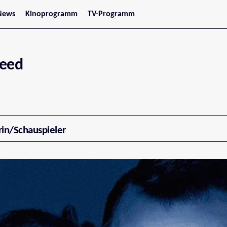
News
Kinoprogramm
TV-Programm
tars
Jetzt im Kino
treaming
Demnächst im Kino
Wien
Niederösterreich
Reed
Oberösterreich
Steiermark
Burgenland
Kärnten
Salzburg
Tirol
Vorarlberg
rin/Schauspieler