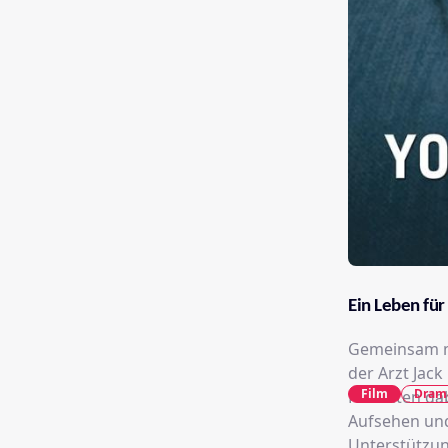
Ein Leben für
Gemeinsam mi
der Arzt Jac
Film
Dram
Patienten dab
Aufsehen und 
Unterstützung