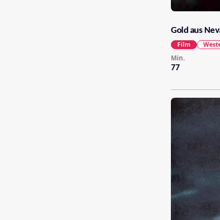
Gold aus Nev
Film
West
Min.
77