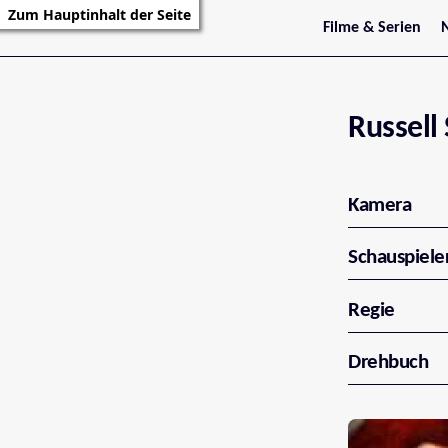
Zum Hauptinhalt der Seite
Filme & Serien
Trailer
S
Kritiken
S
Filmarchiv
Serienarchiv
Russell
Kamera
Schauspiele
Regie
Drehbuch