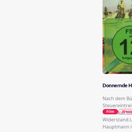
Donnernde H
Nach dem Bür
Steuereintre
Film
West
Ausbeuter is
Widerstand.U
Hauptmann in