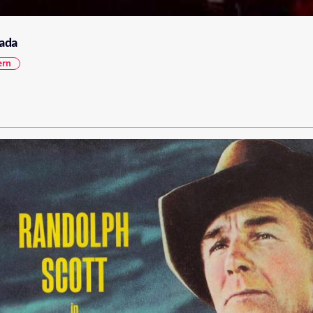
ada
ern