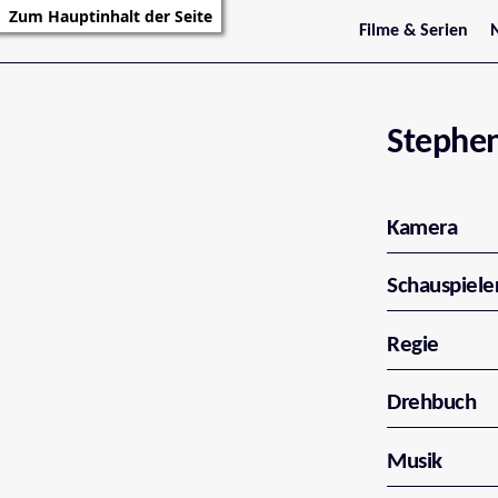
Zum Hauptinhalt der Seite
Filme & Serien
Trailer
S
Kritiken
S
Filmarchiv
Serienarchiv
Stephen
Kamera
Schauspiele
Regie
Drehbuch
Musik