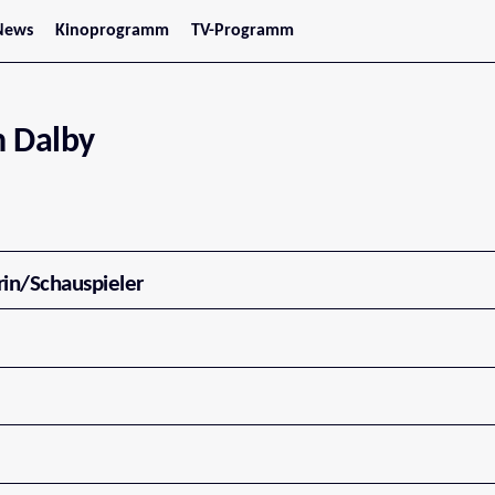
News
Kinoprogramm
TV-Programm
tars
Jetzt im Kino
treaming
Demnächst im Kino
Wien
Niederösterreich
 Dalby
Oberösterreich
Steiermark
Burgenland
Kärnten
Salzburg
Tirol
Vorarlberg
rin/Schauspieler