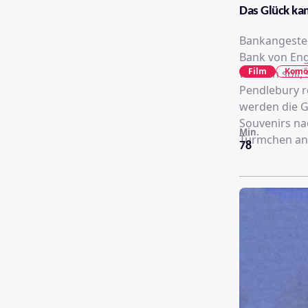
Das Glück ka
Bankangestel
Bank von Engl
Film
Komö
werden soll,
Pendlebury re
werden die G
Souvenirs na
Min.
Türmchen an 
78