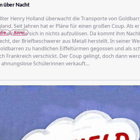
m über Nacht
lter Henry Holland überwacht die Transporte von Goldbar
and. Seit Jahren hat er Pläne für einen großen Coup. Als e
die
Krimi
 scheinen sie sich in nichts aufzulösen. Da kommt ihm Nach
cht, der Briefbeschwerer aus Metall herstellt. In seiner We
oldbarren zu handlichen Eiffeltürmen gegossen und als sc
ch Frankreich verschickt. Der Coup gelingt, doch dann wer
ahnungslose Schülerinnen verkauft...