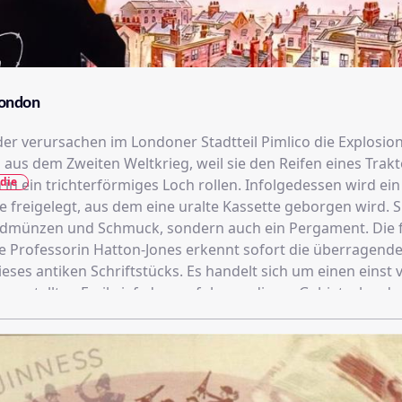
London
er verursachen im Londoner Stadtteil Pimlico die Explosion
 aus dem Zweiten Weltkrieg, weil sie den Reifen eines Trakt
die
 in ein trichterförmiges Loch rollen. Infolgedessen wird ein
 freigelegt, aus dem eine uralte Kassette geborgen wird. S
ldmünzen und Schmuck, sondern auch ein Pergament. Die 
e Professorin Hatton-Jones erkennt sofort die überragend
eses antiken Schriftstücks. Es handelt sich um einen einst 
sgestellten Freibrief, dem zufolge er dieses Gebiet, also da
en Herrscher Karl der Kühne abtritt und es als von England
s „burgundisches Land“ anerkennt.