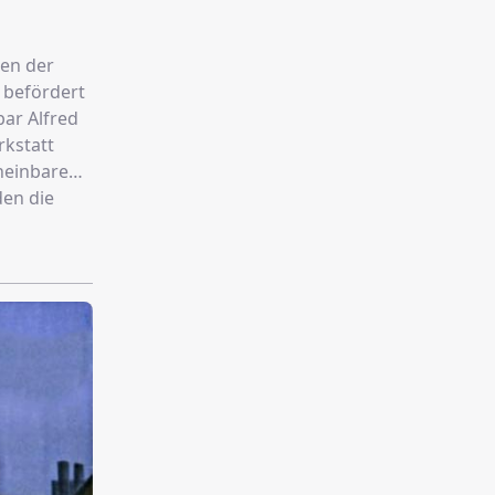
ren der
r befördert
bar Alfred
rkstatt
heinbare
den die