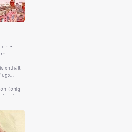
 eines
ors
ie enthält
flugs
e
von König
s heutige