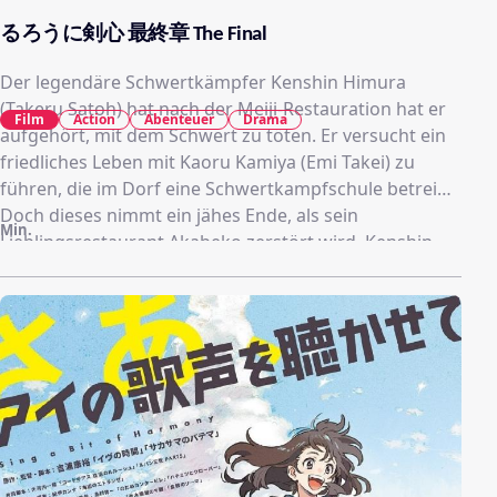
るろうに剣心 最終章 The Final
Der legendäre Schwertkämpfer Kenshin Himura
(Takeru Satoh) hat nach der Meiji-Restauration hat er
Film
Action
Abenteuer
Drama
aufgehört, mit dem Schwert zu töten. Er versucht ein
friedliches Leben mit Kaoru Kamiya (Emi Takei) zu
führen, die im Dorf eine Schwertkampfschule betreibt.
Doch dieses nimmt ein jähes Ende, als sein
Min.
Lieblingsrestaurant Akabeko zerstört wird. Kenshin
Himura findet dort eine Notiz mit der Aufschrift
„Junchu“, die Unheil verspricht.