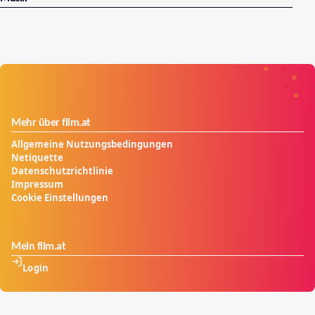
Mehr über film.at
Allgemeine Nutzungsbedingungen
Netiquette
Datenschutzrichtlinie
Impressum
Cookie Einstellungen
Mein film.at
Login