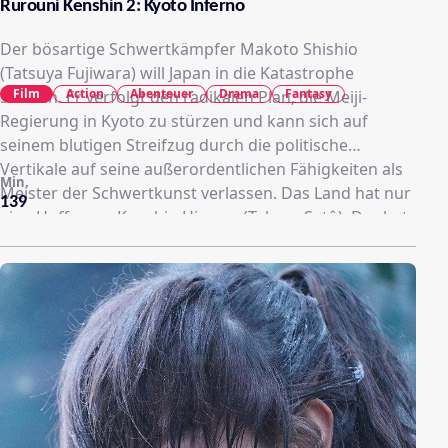
Rurouni Kenshin 2: Kyoto Inferno
Der bösartige Schwertkämpfer Makoto Shishio
(Tatsuya Fujiwara) will Japan in die Katastrophe
Film
Action
Abenteuer
Drama
Fantasy
stürzen. Er verfolgt den radikalen Plan, die Meiji-
Regierung in Kyoto zu stürzen und kann sich auf
seinem blutigen Streifzug durch die politische
Vertikale auf seine außerordentlichen Fähigkeiten als
Min.
Meister der Schwertkunst verlassen. Das Land hat nur
139
eine Hoffnung: Kenshin Himura (Takeru Satô). Der hat
aber geschworen, nie wieder zum Schwert zu greifen.
Als jedoch auch er merkt, dass die Situation in Japan
zunehmend außer Kontrolle gerät, zwingen ihn die
Aktionen Makoto Shishios dazu, sich gegen seinen
Schwur und die Einwände seiner Freundin (Hiroko
Yashiki) zu entscheiden und wieder zum Schwert zu
greifen. Das Schicksal Japans wird im Kampf zwischen
Makoto Shishio und Kenshin Himura entschieden.