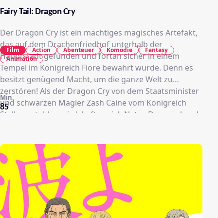
Fairy Tail: Dragon Cry
Der Dragon Cry ist ein mächtiges magisches Artefakt,
das auf dem Drachenfriedhof unterhalb der
Film
Action
Abenteuer
Komödie
Fantasy
Hauptstadt gefunden und fortan sicher in einem
Animation
Tempel im Königreich Fiore bewahrt wurde. Denn es
besitzt genügend Macht, um die ganze Welt zu
zerstören! Als der Dragon Cry von dem Staatsminister
Min.
und schwarzen Magier Zash Caine vom Königreich
85
Stella gestohlen wird, heften sich Natsu Dragneel und
seine Mitstreiter der Magiergilde Fairy Tail an seine
Fersen und folgen ihm zum Inselkönigreich. Zash hat
das Artefakt dort mittlerweile an Animus, König von
Stella, übergeben. Der plant schon bald ein
gefährliches Ritual – werden Natsu und seine Freunde
ihn aufhalten können?