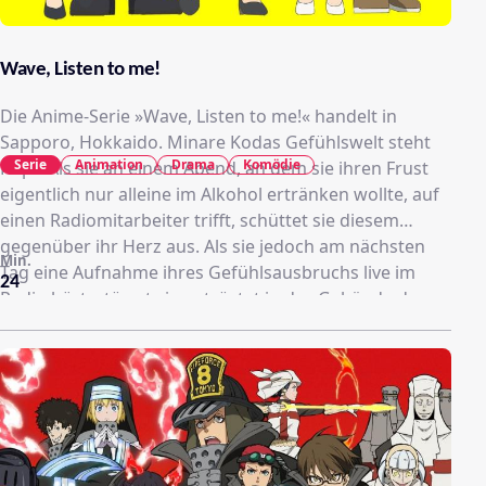
Wave, Listen to me!
Die Anime-Serie »Wave, Listen to me!« handelt in
Sapporo, Hokkaido. Minare Kodas Gefühlswelt steht
Serie
Animation
Drama
Komödie
Kopf. Als sie an einem Abend, an dem sie ihren Frust
eigentlich nur alleine im Alkohol ertränken wollte, auf
einen Radiomitarbeiter trifft, schüttet sie diesem
gegenüber ihr Herz aus. Als sie jedoch am nächsten
Min.
Tag eine Aufnahme ihres Gefühlsausbruchs live im
24
Radio hört, stürmt sie entrüstet in das Gebäude des
Senders. Der Sendeleiter schafft es jedoch, Minare
darüber hinaus auch noch zu einem spontanen
Interview in einer Talkshow zu überlisten. Minare
gerät damit immer tiefer in die Welt des Radios hinein,
während anhand der einen Aufnahme von besagter
Nacht die exzentrischen Facetten ihres Lebens in den
Fokus rücken.