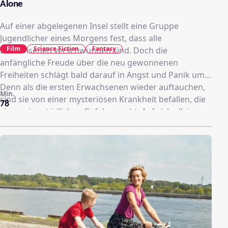
Alone
Auf einer abgelegenen Insel stellt eine Gruppe
Jugendlicher eines Morgens fest, dass alle
Film
Science Fiction
Fantasy
Erwachsenen verschwunden sind. Doch die
anfängliche Freude über die neu gewonnenen
Freiheiten schlägt bald darauf in Angst und Panik um.
Denn als die ersten Erwachsenen wieder auftauchen,
Min.
sind sie von einer mysteriösen Krankheit befallen, die
78
sie zu einer tödlichen Gefahr macht. Auf sich allein
gestellt, versuchen die Jugendlichen, dem Grauen zu
entkommen - nicht wissend, wie lange jeder von ihnen
selbst von dem Virus verschont bleiben wird.