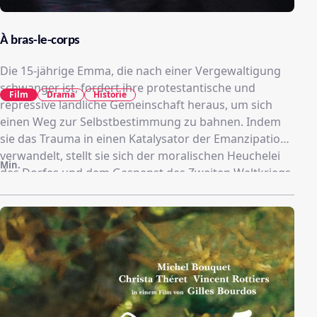
À bras-le-corps
Die 15-jährige Emma, die nach einer Vergewaltigung
schwanger ist, fordert ihre protestantische und
Film
Drama
Historie
repressive ländliche Gemeinschaft heraus, um sich
einen Weg zur Selbstbestimmung zu bahnen. Indem
sie das Trauma in einen Katalysator der Emanzipation
verwandelt, stellt sie sich der moralischen Heuchelei
Min.
des Dorfes und dem Gespenst des Zweiten Weltkriegs,
das sie umgibt.