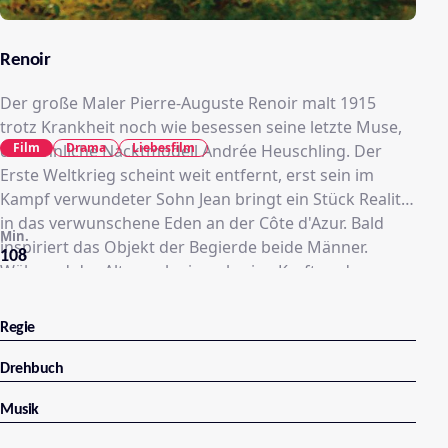
Renoir
Der große Maler Pierre-Auguste Renoir malt 1915
trotz Krankheit noch wie besessen seine letzte Muse,
Film
Drama
Liebesfilm
das sinnliche Nacktmodell Andrée Heuschling. Der
Erste Weltkrieg scheint weit entfernt, erst sein im
Kampf verwundeter Sohn Jean bringt ein Stück Realität
in das verwunschene Eden an der Côte d'Azur. Bald
Min.
inspiriert das Objekt der Begierde beide Männer.
108
Während der Alte noch einmal seine Kraft und
Kreativität sammelt, verliebt sich der Junge in die
rothaarige Schönheit und entwickelt seine
Regie
Leidenschaft für die Siebente Kunst.
Drehbuch
Musik