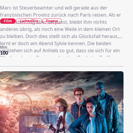
Marc ist Steuerbeamter und will gerade aus der
französischen Provinz zurück nach Paris reisen. Als er
Film
Liebesfilm
Drama
den letzten Zug aber verpasst, bleibt ihm nichts
anderes übrig, als noch eine Weile in dem kleinen Ort
zu bleiben. Doch dies stellt sich als Glücksfall heraus,
lernt er doch am Abend Sylvie kennen. Die beiden
Min.
verstehen sich auf Anhieb so gut, dass sie sich für ein
100
Wiedersehen in Paris verabreden. Doch das Treffen
platzt, denn Marc schafft es nicht rechtzeitig zu der
Verabredung. Einige Zeit später lernt er Sophie
kennen und diesmal verläuft alles ohne
Komplikationen: Er verliebt sich und die beiden
heiraten. Die Tatsache, dass Sophie und Sylvie
Schwestern sind, wird ihm erst später bewusst und
stürzt ihn in einen großen inneren Konflikt.