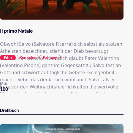
Il primo Natale
Obwohl Salvo (Salvatore Ficarra) sich selbst als stolzen
Atheisten bezeichnet, stiehlt der Dieb bevorzugt
Film
Komödie
Fantasy
sakrale Kunstwerke. Natürlich glaubt Pater Valentino
(Valentino Picone) ganz im Gegensatz zu Salvo fest an
Gott und schwört auf tägliche Gebete. Gelegenheit
macht Diebe, das denkt sich wohl auch Salvo, als er
Min.
kurz vor den Weihnachtsfeierlichkeiten die wertvolle
100
Statue des Jesuskindes aus der Krippe der Kirche
stehlen will. Doch er wird vom Pater erwischt! Was
folgt, ist eine turbulente Verfolgungsjagd durch ein
Drehbuch
Feld, die mit einem Zeitsprung ein jähes Ende findet:
Der Dieb und der Geistliche finden sich auf einmal im
Palästina des Jahres Null wieder und die Geburt Jesu