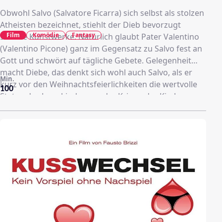
Obwohl Salvo (Salvatore Ficarra) sich selbst als stolzen
Atheisten bezeichnet, stiehlt der Dieb bevorzugt
Film
Komödie
Fantasy
sakrale Kunstwerke. Natürlich glaubt Pater Valentino
(Valentino Picone) ganz im Gegensatz zu Salvo fest an
Gott und schwört auf tägliche Gebete. Gelegenheit
macht Diebe, das denkt sich wohl auch Salvo, als er
Min.
kurz vor den Weihnachtsfeierlichkeiten die wertvolle
100
Statue des Jesuskindes aus der Krippe der Kirche
stehlen will. Doch er wird vom Pater erwischt! Was
folgt, ist eine turbulente Verfolgungsjagd durch ein
Feld, die mit einem Zeitsprung ein jähes Ende findet:
Der Dieb und der Geistliche finden sich auf einmal im
Palästina des Jahres Null wieder und die Geburt Jesu
steht kurz bevor ...