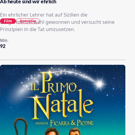
Ab heute sind wir ehrlich
Ein ehrlicher Lehrer hat auf Sizilien die
Film
Komödie
Bürgermeisterwahl gewonnen und versucht seine
Prinzipien in die Tat umzusetzen.
Min.
92