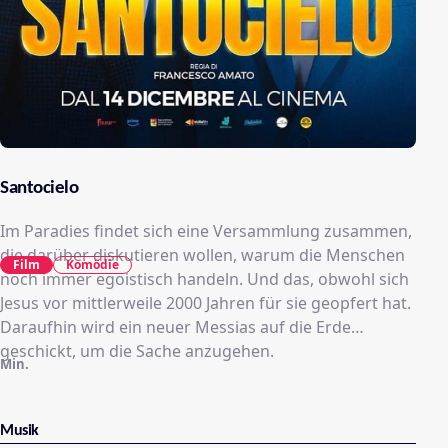
Santocielo
Im Paradies findet sich eine Versammlung zusammen,
die darüber diskutieren wollen, warum die Menschen
Film
Komödie
noch immer egoistisch handeln. Und das, obwohl sich
Jesus vor mittlerweile 2000 Jahren für sie geopfert hat.
Daraufhin wird ein neuer Messias auf die Erde
geschickt, um die Sache anzugehen.
Min.
Musik