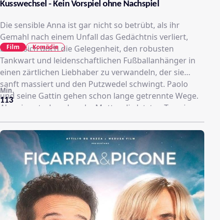
Kusswechsel - Kein Vorspiel ohne Nachspiel
Die sensible Anna ist gar nicht so betrübt, als ihr
Gemahl nach einem Unfall das Gedächtnis verliert,
Film
Komödie
bietet sich doch die Gelegenheit, den robusten
Tankwart und leidenschaftlichen Fußballanhänger in
einen zärtlichen Liebhaber zu verwandeln, der sie
sanft massiert und den Putzwedel schwingt. Paolo
Min.
und seine Gattin gehen schon lange getrennte Wege.
113
Als seine sterbenskranke Mutter die letzten Tage im
Kreis der Familie verbringen will, spielen sie der Alten
Harmonie vor, inklusive schnell gedrehter
Urlaubsvideos.