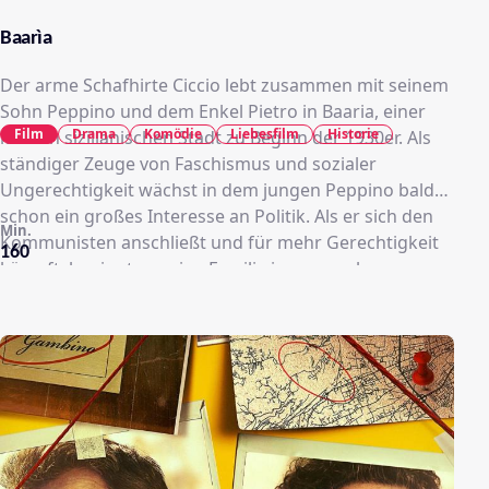
Baarìa
Der arme Schafhirte Ciccio lebt zusammen mit seinem
Sohn Peppino und dem Enkel Pietro in Baaria, einer
Film
Drama
Komödie
Liebesfilm
Historie
kleinen sizilianischen Stadt zu Beginn der 1930er. Als
ständiger Zeuge von Faschismus und sozialer
Ungerechtigkeit wächst in dem jungen Peppino bald
schon ein großes Interesse an Politik. Als er sich den
Min.
Kommunisten anschließt und für mehr Gerechtigkeit
160
kämpft, beginnt er, seine Familie immer mehr zu
vernachlässigen.